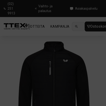
(02)
Vaihto- ja
251
Asiakaspalvelu
palautus
9913
Ostoskor
TUOTTEITA
KAMPANJA
UUTUUDET
OHJ
Koti
/
Pingistekstiilit
/
Butterfly Hadano