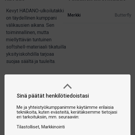
Kevyt HADANO-ulkoilutakki
Merkki
Butterfly
on täydellinen kumppani
välikausien aikana. Sen
toiminnallinen, mutta
miellyttävän tuntuinen
softshell-materiaali tikatuilla
yksityiskohdilla tarjoaa
suojaa säältä ja tuulelta.
Sinä päätät henkilötiedoistasi
Me ja yhteistyökumppanimme käytämme erilaisia
tekniikoita, kuten evästeitä, kerätäksemme tietojasi
eri tarkoituksiin, mm. seuraaviin:
Tilastolliset
Markkinointi