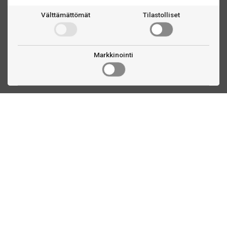
Välttämättömät
Tilastolliset
Markkinointi
Ota yhteyttä
Linnankatu 33
Turku, FI
(02) 251 9913
myynti@biljardihuolto.fi