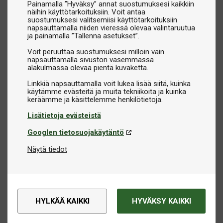
Painamalla ”Hyväksy” annat suostumuksesi kaikkiin
näihin käyttötarkoituksiin. Voit antaa
suostumuksesi valitsemiisi käyttötarkoituksiin
napsauttamalla niiden vieressä olevaa valintaruutua
ja painamalla ”Tallenna asetukset”.
Voit peruuttaa suostumuksesi milloin vain
napsauttamalla sivuston vasemmassa
alakulmassa olevaa pientä kuvaketta.
Linkkiä napsauttamalla voit lukea lisää siitä, kuinka
käytämme evästeitä ja muita tekniikoita ja kuinka
Lisätietoja evästeistä
Googlen tietosuojakäytäntö
Näytä tiedot
HYLKÄÄ KAIKKI
HYVÄKSY KAIKKI