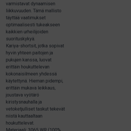
varmistavat dynaamisen
liikkuvuuden. Tämä mallisto
täyttää vaatimukset
optimaalisesti tukeakseen
kaikkien urheilijoiden
suorituskykyä.
Kariya-shortsit, jotka sopivat
hyvin yhteen paitojen ja
pukujen kanssa, luovat
erittäin houkuttelevan
kokonaisilmeen yhdessä
käytettynä. Hieman pidempi,
erittäin mukava leikkaus,
joustava vyötärö
kiristysnauhalla ja
vetoketjulliset taskut tekevät
niistä kauttaaltaan
houkuttelevat.
Materiaali: 3065 WR (100%