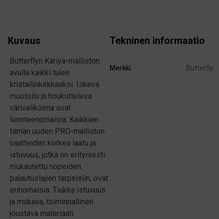
Kuvaus
Tekninen informaatio
Butterflyn Kariya-malliston
Merkki
Butterfly
avulla kaikki tulee
kristallinkirkkaaksi. Iskevä
muotoilu ja houkutteleva
värivalikoima ovat
luonteenomaisia. Kaikkien
tämän uuden PRO-malliston
vaatteiden korkea laatu ja
istuvuus, jotka on erityisesti
mukautettu nopeiden
palautuslajien tarpeisiin, ovat
erinomaisia. Tiukka istuvuus
ja mukava, toiminnallinen
joustava materiaali