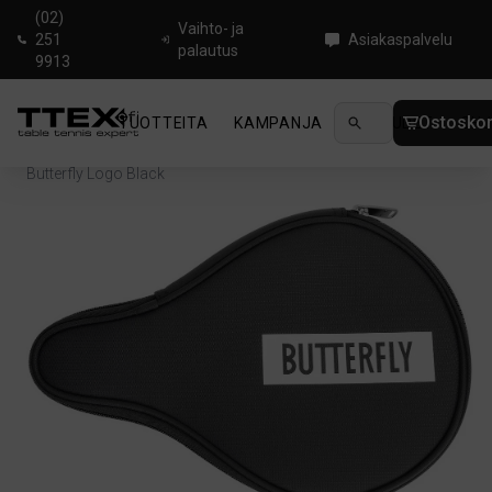
(02)
Vaihto- ja
251
Asiakaspalvelu
palautus
9913
Ostoskor
TUOTTEITA
KAMPANJA
UUTUUDET
OHJ
Koti
/
Pingislaukut ja Kotelot
/
Mailalaukku & mailapussi
/
Butterfly Logo Black