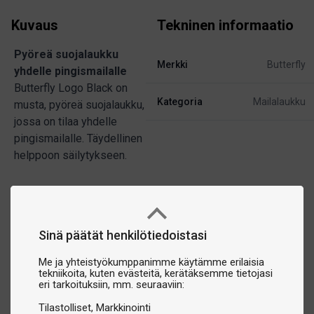
Kuvaus
Tekninen informaatio
Pyöreä suojalaukku
Merkki
Butterfly
yhdelle pingismailalle
Butterfly Logo Black on
Kategoria
Mailalaukku
musta, pyöreä suojalaukku,
jossa on tilaa yhdelle
pingismailalle. Täydellinen
helppoon säilytykseen.
Sinä päätät henkilötiedoistasi
Me ja yhteistyökumppanimme käytämme erilaisia
tekniikoita, kuten evästeitä, kerätäksemme tietojasi
eri tarkoituksiin, mm. seuraaviin:
Tilastolliset
Markkinointi