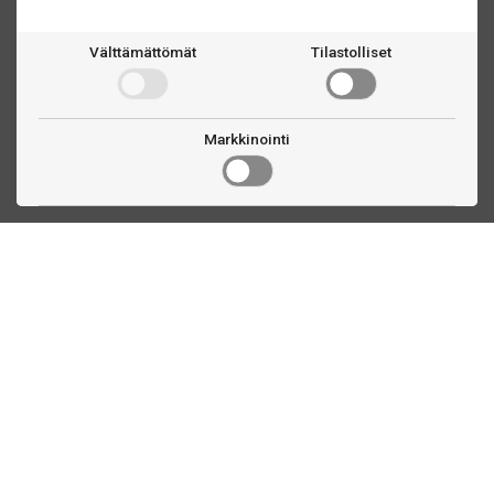
Välttämättömät
Tilastolliset
Markkinointi
Ota yhteyttä
Linnankatu 33
Turku, FI
(02) 251 9913
myynti@biljardihuolto.fi