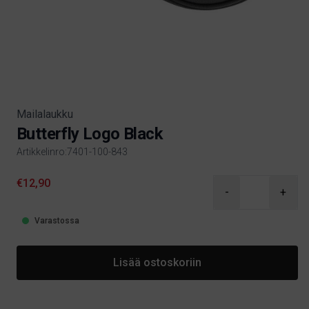
Mailalaukku
Butterfly Logo Black
Artikkelinro:7401-100-843
Product information
€12,90
-
+
Varastossa
Lisää ostoskoriin