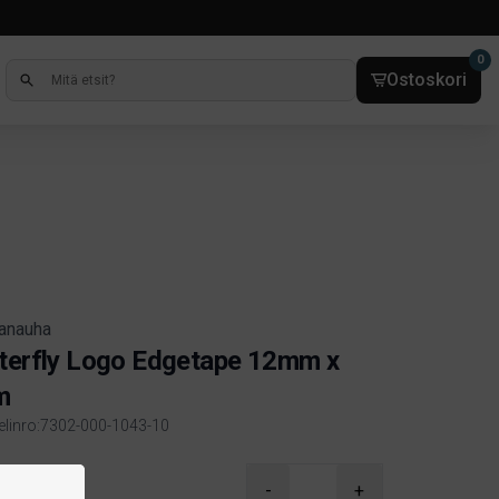
0
Ostoskori
anauha
terfly Logo Edgetape 12mm x
m
kelinro:7302-000-1043-10
ct information
90
-
+