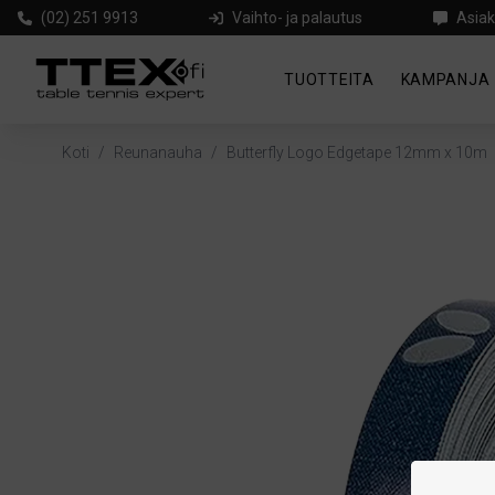
(02) 251 9913
Vaihto- ja palautus
Asiak
TUOTTEITA
KAMPANJA
Koti
/
Reunanauha
/
Butterfly Logo Edgetape 12mm x 10m