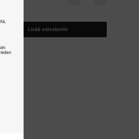
arastossa
tä,
Lisää ostoskoriin
iin.
niiden