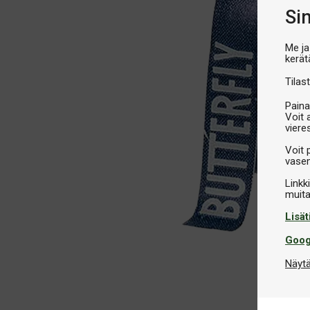
Si
Me ja
kerät
Tilast
Paina
Voit 
viere
Voit 
vasem
Linkk
Lisät
Goog
Näytä