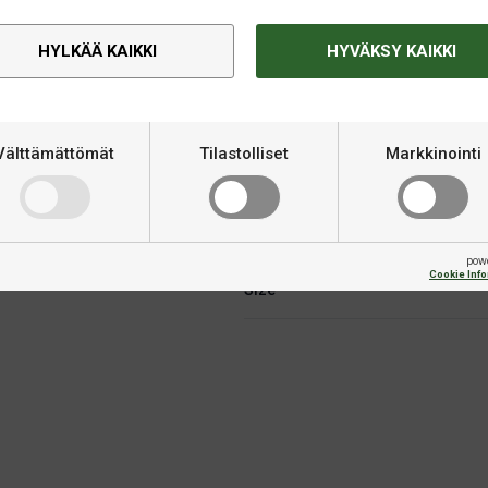
HYLKÄÄ KAIKKI
HYVÄKSY KAIKKI
Välttämättömät
Tilastolliset
Markkinointi
Tekninen informaatio
ttä rungon reunat.
Merkki
pow
Cookie Inf
Size