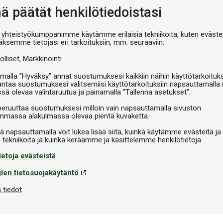
nä päätät henkilötiedoistasi
V
 yhteistyökumppanimme käytämme erilaisia tekniikoita, kuten evästei
äksemme tietojasi eri tarkoituksiin, mm. seuraaviin:
olliset
Markkinointi
malla ”Hyväksy” annat suostumuksesi kaikkiin näihin käyttötarkoituks
antaa suostumuksesi valitsemiisi käyttötarkoituksiin napsauttamalla 
ssä olevaa valintaruutua ja painamalla ”Tallenna asetukset”.
peruuttaa suostumuksesi milloin vain napsauttamalla sivuston
massa alakulmassa olevaa pientä kuvaketta.
iä napsauttamalla voit lukea lisää siitä, kuinka käytämme evästeitä ja
ietoja evästeistä
len tietosuojakäytäntö
 tiedot