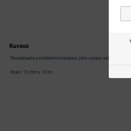
Kuvaus
Reunanauha pöytätennismailaasi, joka suojaa sekä kumien e
Koko: 12 mm x 10 m