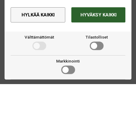
HYLKÄÄ KAIKKI
HYVÄKSY KAIKKI
Välttämättömät
Tilastolliset
Markkinointi
Ota yhteyttä
Linnankatu 33
Turku, FI