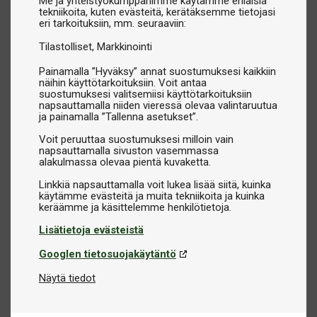
Me ja yhteistyökumppanimme käytämme erilaisia
tekniikoita, kuten evästeitä, kerätäksemme tietojasi
eri tarkoituksiin, mm. seuraaviin:
Tilastolliset
Markkinointi
Painamalla ”Hyväksy” annat suostumuksesi kaikkiin
näihin käyttötarkoituksiin. Voit antaa
suostumuksesi valitsemiisi käyttötarkoituksiin
napsauttamalla niiden vieressä olevaa valintaruutua
ja painamalla ”Tallenna asetukset”.
Voit peruuttaa suostumuksesi milloin vain
napsauttamalla sivuston vasemmassa
alakulmassa olevaa pientä kuvaketta.
Linkkiä napsauttamalla voit lukea lisää siitä, kuinka
käytämme evästeitä ja muita tekniikoita ja kuinka
Lisätietoja evästeistä
Googlen tietosuojakäytäntö
Näytä tiedot