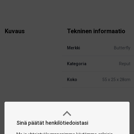
Kuvaus
Tekninen informaatio
Merkki
Butterfly
Kategoria
Reput
Koko
55 x 25 x 28cm
Sinä päätät henkilötiedoistasi