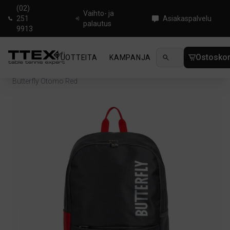
(02)
Vaihto- ja
251
Asiakaspalvelu
palautus
9913
Ostoskor
TUOTTEITA
KAMPANJA
UUTUUDET
OHJ
Koti
/
Pingislaukut ja Kotelot
/
Laukut & reput
/
Butterfly Otomo Red