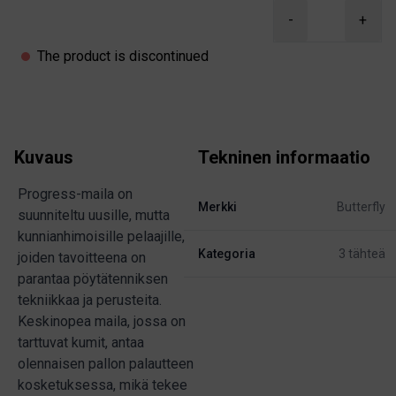
Product information
-
+
The product is discontinued
Kuvaus
Tekninen informaatio
Progress-maila on
Merkki
Butterfly
suunniteltu uusille, mutta
kunnianhimoisille pelaajille,
Kategoria
3 tähteä
joiden tavoitteena on
parantaa pöytätenniksen
tekniikkaa ja perusteita.
Keskinopea maila, jossa on
tarttuvat kumit, antaa
olennaisen pallon palautteen
kosketuksessa, mikä tekee