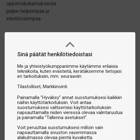
oppimiskokemuksesta
paljon helpompaa ja
intuitiivisempaa.
Sinä päätät henkilötiedoistasi
Me ja yhteistyökumppanimme käytämme erilaisia
tekniikoita, kuten evästeitä, kerätäksemme tietojasi
eri tarkoituksiin, mm. seuraaviin:
Tilastolliset
Markkinointi
Painamalla ”Hyväksy” annat suostumuksesi kaikkiin
näihin käyttötarkoituksiin. Voit antaa
suostumuksesi valitsemiisi käyttötarkoituksiin
napsauttamalla niiden vieressä olevaa valintaruutua
ja painamalla ”Tallenna asetukset”.
Voit peruuttaa suostumuksesi milloin vain
napsauttamalla sivuston vasemmassa
alakulmassa olevaa pientä kuvaketta.