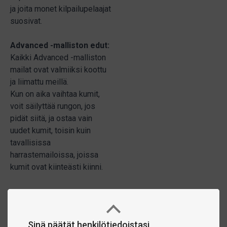
ja joita monet kilpailupelaajat
suosivat.
Advanced -malliston edut:
Kaikki Advanced -malliston
mailat ovat valmiiksi koottu
ja liimattu meillä.
Kun on aika vaihtaa kumit,
voit säilyttää rungon, jos
pidät siitä, ja ostaa vain
uudet kumit, toisin kuin
tavallisissa
harrastemailoissa, joissa
kumit ovat kiinteästi kiinni.
Sinä päätät henkilötiedoistasi