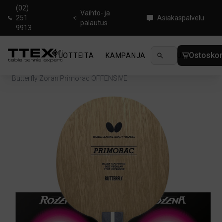
(02)
Vaihto- ja
251
Asiakaspalvelu
palautus
9913
Ostoskor
TUOTTEITA
KAMPANJA
UUTUUDET
OHJ
Koti
/
Pingismailat
/
Advanced
/
Butterfly Zoran Primorac OFFENSIVE