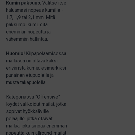
Kumin paksuus
: Valitse itse
haluamasi nopeus kumille -
1,7, 1,9 tai 2,1 mm. Mitä
paksumpi kumi, sitä
enemmän nopeutta ja
vähemmän hallintaa.
Huomio!
Kilpapelaamisessa
mailassa on oltava kaksi
eriväristä kumia, esimerkiksi
punainen etupuolella ja
musta takapuolella.
Kategoriassa ”Offensive”
löydät valikoidut mailat, jotka
sopivat hyökkääville
pelaajille, jotka etsivät
mailaa, joka tarjoaa enemmän
nopeutta kuin allround-mailat