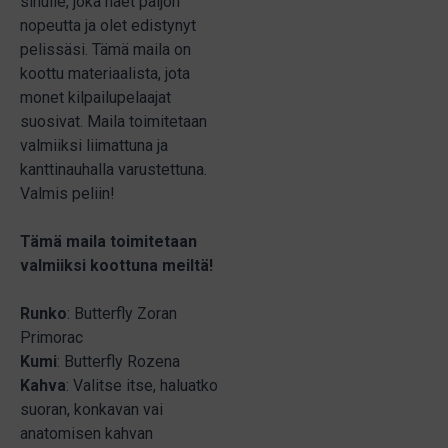
sinulle, joka haet paljon
nopeutta ja olet edistynyt
pelissäsi. Tämä maila on
koottu materiaalista, jota
monet kilpailupelaajat
suosivat. Maila toimitetaan
valmiiksi liimattuna ja
kanttinauhalla varustettuna.
Valmis peliin!
Tämä maila toimitetaan
valmiiksi koottuna meiltä!
Runko
: Butterfly Zoran
Primorac
Kumi
: Butterfly Rozena
Kahva
: Valitse itse, haluatko
suoran, konkavan vai
anatomisen kahvan