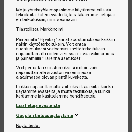
Me ja yhteistyökumppanimme käytämme erilaisia
tekniikoita, kuten evästeitä, kerätäksemme tietojasi
eri tarkoituksiin, mm. seuraaviin:
Tilastolliset
Markkinointi
Painamalla ”Hyväksy” annat suostumuksesi kaikkiin
näihin käyttötarkoituksiin. Voit antaa
suostumuksesi valitsemiisi käyttötarkoituksiin
napsauttamalla niiden vieressä olevaa valintaruutua
ja painamalla ”Tallenna asetukset”.
Voit peruuttaa suostumuksesi milloin vain
napsauttamalla sivuston vasemmassa
alakulmassa olevaa pientä kuvaketta.
Linkkiä napsauttamalla voit lukea lisää siitä, kuinka
käytämme evästeitä ja muita tekniikoita ja kuinka
Lisätietoja evästeistä
Googlen tietosuojakäytäntö
Näytä tiedot