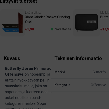
Liittyvät tuotteet
Lisätarvikkeet
Mailak
Xiom Grinder Racket Grinding
Butte
Stick
€1,90
€17,
Varastossa
Kuvaus
Tekninen informaatio
Butterfly Zoran Primorac
Merkki
Butterfly
Offensive
on nopeampi ja
erittäin hyökkäävään peliin
Kategoria
Offensive
suunniteltu maila, joka on
nopeuden ja kierteen osalta
askel edellä allround-
kategorian mailoja. Sopii