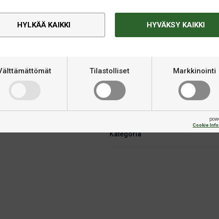
Tekninen informaatio
hitti pitkänäppyläisen kumin
HYLKÄÄ KAIKKI
HYVÄKSY KAIKKI
Kovuus
paillaan kaikki kierteet ja syö
Merkki
arjoaa täydellisen hammasrivin
Välttämättömät
Tilastolliset
Markkinointi
astahyökkäysominaisuudet
Nopeus
itaat ja hallitut
la kiharaisilla ja
Kierre
pow
Cookie Inf
Kategoria