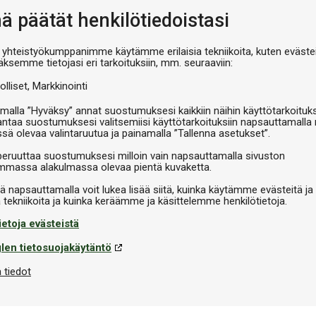
nä päätät henkilötiedoistasi
Th
 yhteistyökumppanimme käytämme erilaisia tekniikoita, kuten evästei
äksemme tietojasi eri tarkoituksiin, mm. seuraaviin:
olliset
Markkinointi
malla ”Hyväksy” annat suostumuksesi kaikkiin näihin käyttötarkoituks
antaa suostumuksesi valitsemiisi käyttötarkoituksiin napsauttamalla 
ssä olevaa valintaruutua ja painamalla ”Tallenna asetukset”.
peruuttaa suostumuksesi milloin vain napsauttamalla sivuston
massa alakulmassa olevaa pientä kuvaketta.
iä napsauttamalla voit lukea lisää siitä, kuinka käytämme evästeitä ja
ietoja evästeistä
len tietosuojakäytäntö
 tiedot