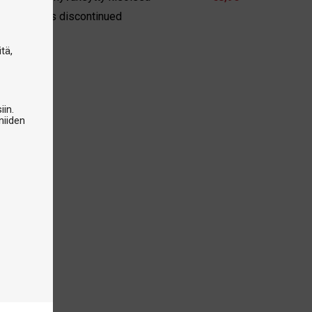
e product is discontinued
tä,
iin.
niiden