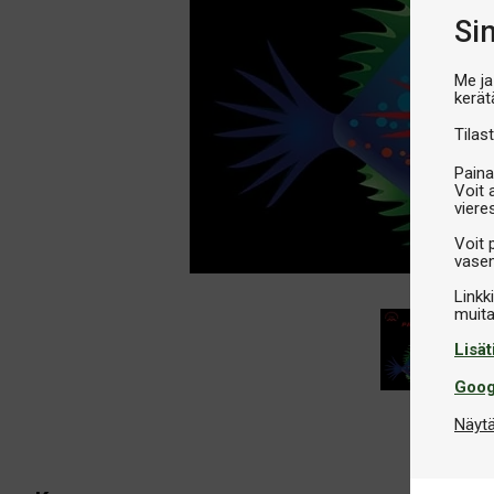
Si
Me ja
kerät
Tilast
Paina
Voit 
viere
Voit 
vasem
Linkk
Lisät
Goog
Näytä