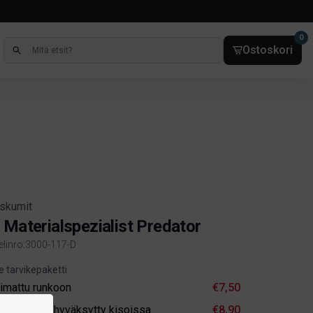
0
Ostoskori
iskumit
 Materialspezialist Predator
kelinro:3000-117-D
ct information
e tarvikepaketti
iimattu runkoon
€7,50
äsitelty /ei hyväksytty kisoissa
€8,90