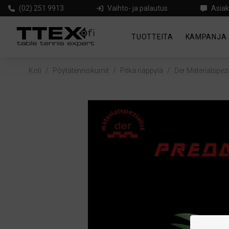
(02) 251 9913
Vaihto- ja palautus
Asiak
TUOTTEITA
KAMPANJA
Koti
/
Pöytätenniskumit
/
Pitkä näppylä
/
Der Materialspezi