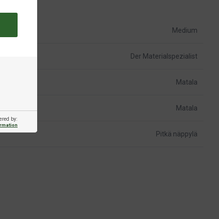
Medium
Der Materialspezialist
Matala
Matala
ered by:
ormation
Pitkä näppylä