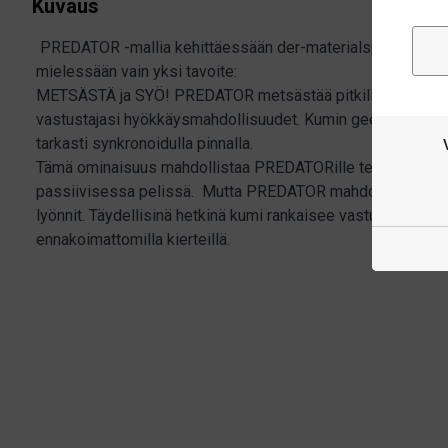
Kuvaus
PREDATOR -mallia kehittäessään der-materialspezialist ke
mielessään vain yksi tavoite:
METSÄSTÄ ja SYÖ!
PREDATOR metsästää pitkillä näppyläham
vastustajasi hyökkäysmahdollisuudet. Kumin geeniperimä t
tarkasti synkronoidulla pinnalla.
Tämä ominaisuus mahdollistaa PREDATORille tehokkaat v
passiivisessa pelissä. Mutta PREDATOR mahdollistaa myös h
lyönnit. Täydellisinä hetkinä kumi rankaisee vastustajaa todel
ennakoimattomilla kierteillä.