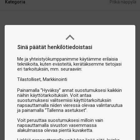
Kategoria
Pitkä näppylä
Sinä päätät henkilötiedoistasi
Me ja yhteistyökumppanimme käytämme erilaisia
tekniikoita, kuten evästeitä, kerätäksemme tietojasi
eri tarkoituksiin, mm. seuraaviin:
Tilastolliset
Markkinointi
Painamalla ”Hyväksy” annat suostumuksesi kaikkiin
näihin käyttötarkoituksiin. Voit antaa
suostumuksesi valitsemiisi käyttötarkoituksiin
napsauttamalla niiden vieressä olevaa valintaruutua
ja painamalla ”Tallenna asetukset”.
Voit peruuttaa suostumuksesi milloin vain
napsauttamalla sivuston vasemmassa
alakulmassa olevaa pientä kuvaketta.