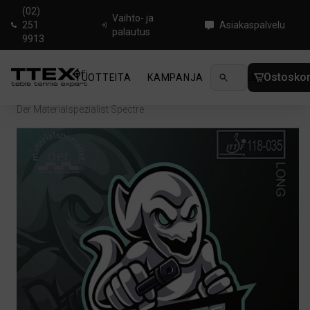
(02)
Vaihto- ja
251
Asiakaspalvelu
palautus
9913
Ostoskor
TUOTTEITA
KAMPANJA
UUTUUDET
OHJ
Koti
/
Pöytätenniskumit
/
Pitkä näppylä
/
Der Materialspezialist Spectre