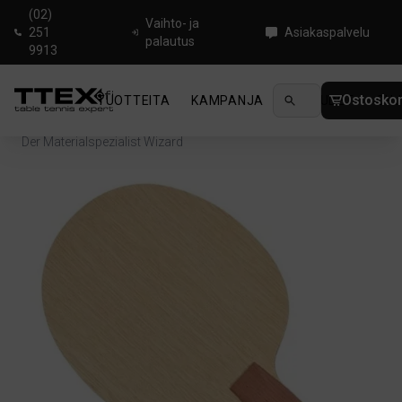
(02)
Vaihto- ja
251
Asiakaspalvelu
palautus
9913
Ostoskor
TUOTTEITA
KAMPANJA
UUTUUDET
OHJ
Koti
/
Pöytätennisrungot
/
Defensive
/
Der Materialspezialist Wizard