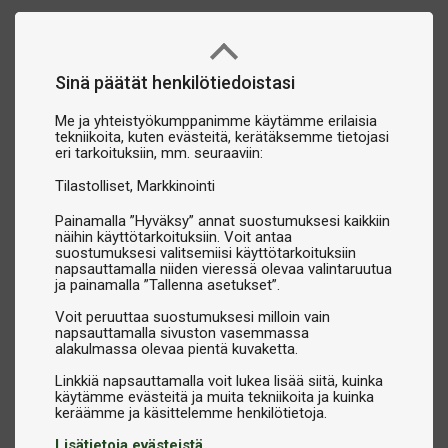
Sinä päätät henkilötiedoistasi
Me ja yhteistyökumppanimme käytämme erilaisia
tekniikoita, kuten evästeitä, kerätäksemme tietojasi
eri tarkoituksiin, mm. seuraaviin:
Tilastolliset
Markkinointi
Painamalla ”Hyväksy” annat suostumuksesi kaikkiin
näihin käyttötarkoituksiin. Voit antaa
suostumuksesi valitsemiisi käyttötarkoituksiin
napsauttamalla niiden vieressä olevaa valintaruutua
ja painamalla ”Tallenna asetukset”.
Voit peruuttaa suostumuksesi milloin vain
napsauttamalla sivuston vasemmassa
alakulmassa olevaa pientä kuvaketta.
Linkkiä napsauttamalla voit lukea lisää siitä, kuinka
käytämme evästeitä ja muita tekniikoita ja kuinka
Lisätietoja evästeistä