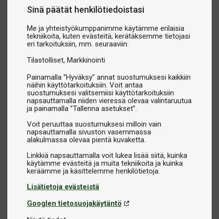
Sinä päätät henkilötiedoistasi
Me ja yhteistyökumppanimme käytämme erilaisia
tekniikoita, kuten evästeitä, kerätäksemme tietojasi
eri tarkoituksiin, mm. seuraaviin:
Tilastolliset
Markkinointi
Painamalla ”Hyväksy” annat suostumuksesi kaikkiin
näihin käyttötarkoituksiin. Voit antaa
suostumuksesi valitsemiisi käyttötarkoituksiin
napsauttamalla niiden vieressä olevaa valintaruutua
ja painamalla ”Tallenna asetukset”.
Voit peruuttaa suostumuksesi milloin vain
napsauttamalla sivuston vasemmassa
alakulmassa olevaa pientä kuvaketta.
Linkkiä napsauttamalla voit lukea lisää siitä, kuinka
käytämme evästeitä ja muita tekniikoita ja kuinka
Lisätietoja evästeistä
Googlen tietosuojakäytäntö