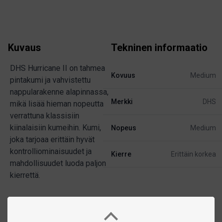
Kuvaus
Tekninen informaatio
DHS Hurricane II on tahmea
Kovuus
Medium
pintakumi ja vahvistettu
nappularakenne alapinnassa,
Merkki
DHS
mikä lisää hieman nopeutta
verrattuna klassisiin
kiinalaisiin kumeihin. Kumi,
Nopeus
Medium
joka tarjoaa erittäin hyvät
kontrolliominaisuudet ja
Kierre
Erittäin korkea
mahdollisuudet luoda paljon
kierrettä.