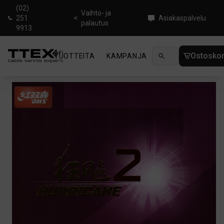
(02)
Vaihto- ja
251
Asiakaspalvelu
palautus
9913
Ostoskor
TUOTTEITA
KAMPANJA
UUTUUDET
OHJ
Koti
/
Pöytätenniskumit
/
DHS Hurricane 2