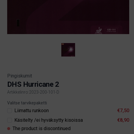
Pingiskumit
DHS Hurricane 2
Artikkelinro:2023-200-101-D
Product information
Valitse tarvikepaketti
Liimattu runkoon
€7,50
Käsitelty /ei hyväksytty kisoissa
€8,90
The product is discontinued