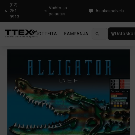
(02)
Vaihto- ja
251
Asiakaspalvelu
palautus
9913
Ostoskor
TUOTTEITA
KAMPANJA
UUTUUDET
OHJ
Koti
/
Pöytätenniskumit
/
Donic Alligator DEF