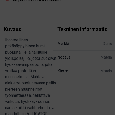
Kuvaus
Tekninen informaatio
Ihanteellinen
Merkki
Donic
pitkänäppyläinen kumi
puolustajille ja hallituille
Nopeus
Matala
yleispelaajille, jotka suosivat
hyökkäävämpää peliä, joka
voittaa pisteitä eri
Kierre
Matala
muunnelmilla. Mahtava
alakierre puolustavaan peliin,
kierteen muunnelmat
työnnettäessä, heiluttava
vaikutus hyökkäyksessä:
nämä kaikki vaihtoehdot ovat
mahdollisia ALLIGATOR