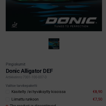
Pingiskumit
Donic Alligator DEF
Artikkelinro:7301-100-007-D
Product information
Valitse tarvikepaketti
Käsitelty /ei hyväksytty kisoissa
€8,90
Liimattu runkoon
€7,50
The product is discontinued