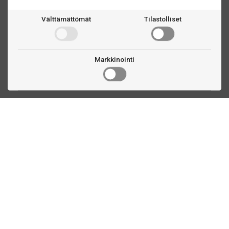
Välttämättömät
Tilastolliset
Markkinointi
Ota yhteyttä
Linnankatu 33
Turku, FI
(02) 251 9913
myynti@biljardihuolto.fi