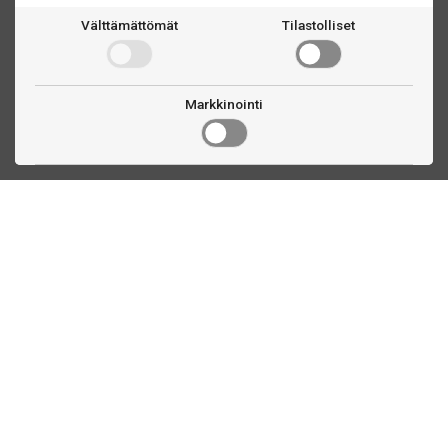
Välttämättömät
Tilastolliset
Markkinointi
Ota yhteyttä
Linnankatu 33
Turku, FI
(02) 251 9913
myynti@biljardihuolto.fi