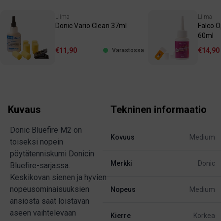
Liima
Liima
Donic Vario Clean 37ml
Falco 
60ml
€11,90
€14,90
Varastossa
Kuvaus
Tekninen informaatio
Donic Bluefire M2 on
Kovuus
Medium
toiseksi nopein
pöytätenniskumi Donicin
Merkki
Donic
Bluefire-sarjassa.
Keskikovan sienen ja hyvien
nopeusominaisuuksien
Nopeus
Medium
ansiosta saat loistavan
aseen vaihtelevaan
Kierre
Korkea