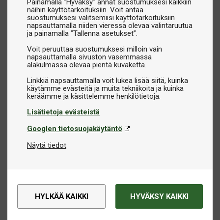
Painamalla ”Hyväksy” annat suostumuksesi kaikkiin
näihin käyttötarkoituksiin. Voit antaa
suostumuksesi valitsemiisi käyttötarkoituksiin
napsauttamalla niiden vieressä olevaa valintaruutua
ja painamalla ”Tallenna asetukset”.
Voit peruuttaa suostumuksesi milloin vain
napsauttamalla sivuston vasemmassa
alakulmassa olevaa pientä kuvaketta.
Linkkiä napsauttamalla voit lukea lisää siitä, kuinka
käytämme evästeitä ja muita tekniikoita ja kuinka
Lisätietoja evästeistä
Googlen tietosuojakäytäntö
Näytä tiedot
HYLKÄÄ KAIKKI
HYVÄKSY KAIKKI