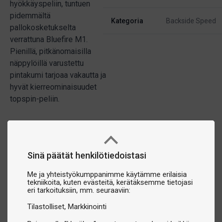
hyökkäyspeliin, tuntuen
pidemmältä
Kategoria
Backside Speed
pallokosketukselta
verrattuna Bluefire M1.
Pienillä, pitkänomaisilla
näppylöillä varustettu
pintakumi tarjoaa vakautta ja
hyvät kierreominaisuudet
topspin-peliin.
Sinä päätät henkilötiedoistasi
Me ja yhteistyökumppanimme käytämme erilaisia
tekniikoita, kuten evästeitä, kerätäksemme tietojasi
eri tarkoituksiin, mm. seuraaviin:
Tilastolliset
Markkinointi