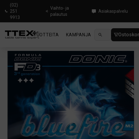
(02)
Vaihto- ja
251
Asiakaspalvelu
palautus
9913
Ostoskor
TUOTTEITA
KAMPANJA
UUTUUDET
OHJ
Koti
/
Pöytätenniskumit
/
Backside Speed
/
Donic Bluefire M2