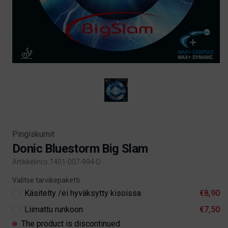
Pingiskumit
Donic Bluestorm Big Slam
Artikkelinro:7401-007-994-D
Product information
Valitse tarvikepaketti
Käsitelty /ei hyväksytty kisoissa
€8,90
Liimattu runkoon
€7,50
The product is discontinued