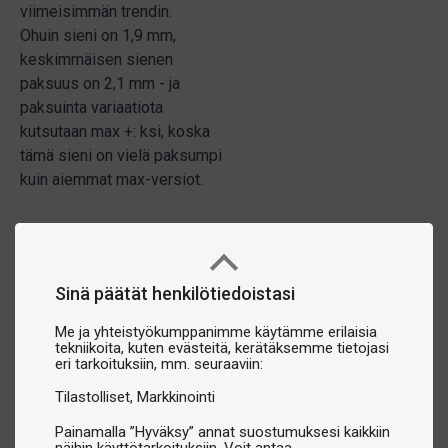
viimeisimmän trendin.
Ohuin sieni on 1,9 mm,
keskimmäisen sienen
paksuus on 2,1 mm - ja
paksuinta variaatiota
kutsutaan max +: ksi, koska
tämä sieni on vielä paksumpi
kuin aiemmat max-versiot.
Sinä päätät henkilötiedoistasi
Me ja yhteistyökumppanimme käytämme erilaisia
tekniikoita, kuten evästeitä, kerätäksemme tietojasi
eri tarkoituksiin, mm. seuraaviin:
Tilastolliset
Markkinointi
Painamalla ”Hyväksy” annat suostumuksesi kaikkiin