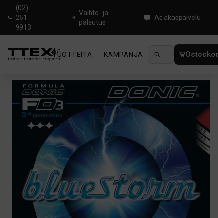
(02)
Vaihto- ja
251
Asiakaspalvelu
palautus
9913
Ostoskor
TUOTTEITA
KAMPANJA
UUTUUDET
OHJ
Koti
/
Pöytätenniskumit
/
Donic Bluestorm Big Slam