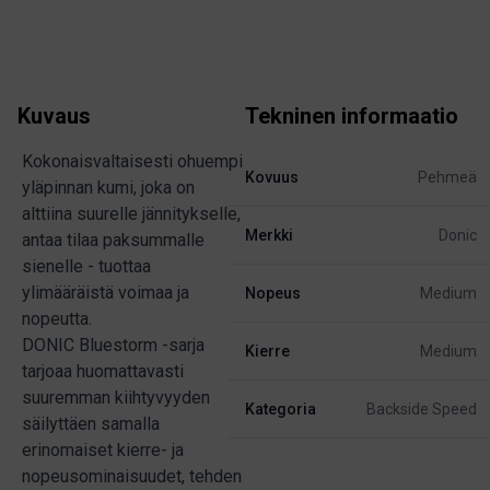
Kuvaus
Tekninen informaatio
Kokonaisvaltaisesti ohuempi
Kovuus
Pehmeä
yläpinnan kumi, joka on
alttiina suurelle jännitykselle,
Merkki
Donic
antaa tilaa paksummalle
sienelle - tuottaa
ylimääräistä voimaa ja
Nopeus
Medium
nopeutta.
DONIC Bluestorm -sarja
Kierre
Medium
tarjoaa huomattavasti
suuremman kiihtyvyyden
Kategoria
Backside Speed
säilyttäen samalla
erinomaiset kierre- ja
nopeusominaisuudet, tehden