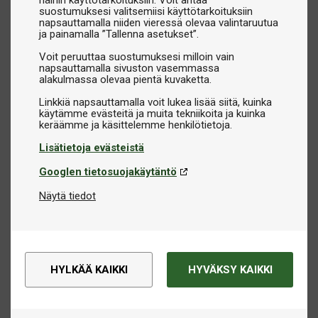
näihin käyttötarkoituksiin. Voit antaa
suostumuksesi valitsemiisi käyttötarkoituksiin
napsauttamalla niiden vieressä olevaa valintaruutua
ja painamalla ”Tallenna asetukset”.
Voit peruuttaa suostumuksesi milloin vain
napsauttamalla sivuston vasemmassa
alakulmassa olevaa pientä kuvaketta.
Linkkiä napsauttamalla voit lukea lisää siitä, kuinka
käytämme evästeitä ja muita tekniikoita ja kuinka
Lisätietoja evästeistä
Googlen tietosuojakäytäntö
Näytä tiedot
HYLKÄÄ KAIKKI
HYVÄKSY KAIKKI