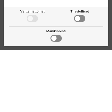
Välttämättömät
Tilastolliset
Markkinointi
Ota yhteyttä
Linnankatu 33
Turku, FI
(02) 251 9913
myynti@biljardihuolto.fi