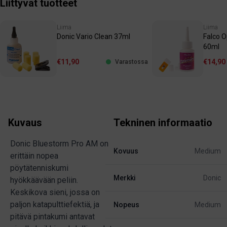
Liittyvät tuotteet
Liima
Liima
Donic Vario Clean 37ml
Falco 
60ml
€11,90
€14,90
Varastossa
Kuvaus
Tekninen informaatio
Donic Bluestorm Pro AM on
Kovuus
Medium
erittäin nopea
pöytätenniskumi
Merkki
Donic
hyökkäävään peliin.
Keskikova sieni, jossa on
paljon katapulttiefektiä, ja
Nopeus
Medium
pitävä pintakumi antavat