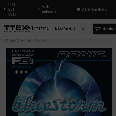
(02)
Vaihto- ja
251
Asiakaspalvelu
palautus
9913
Ostoskor
TUOTTEITA
KAMPANJA
UUTUUDET
OHJ
Koti
/
Pöytätenniskumit
/
Backside Speed
/
Donic Bluestorm Pro AM