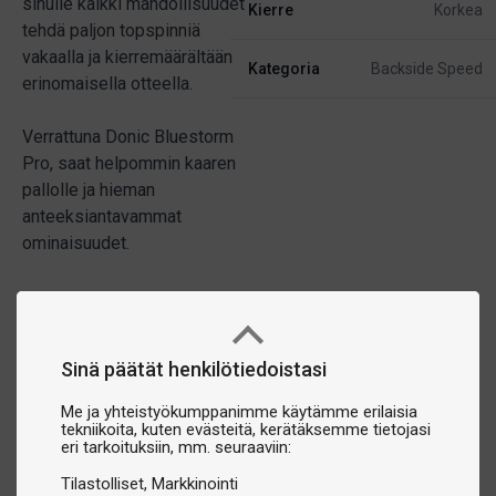
sinulle kaikki mahdollisuudet
Kierre
Korkea
tehdä paljon topspinniä
vakaalla ja kierremäärältään
Kategoria
Backside Speed
erinomaisella otteella.
Verrattuna Donic Bluestorm
Pro, saat helpommin kaaren
pallolle ja hieman
anteeksiantavammat
ominaisuudet.
Sinä päätät henkilötiedoistasi
Me ja yhteistyökumppanimme käytämme erilaisia
tekniikoita, kuten evästeitä, kerätäksemme tietojasi
eri tarkoituksiin, mm. seuraaviin:
Tilastolliset
Markkinointi