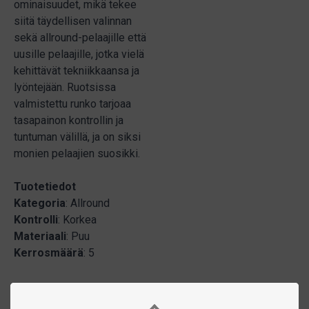
ominaisuudet, mikä tekee
siitä täydellisen valinnan
sekä allround-pelaajille että
uusille pelaajille, jotka vielä
kehittävät tekniikkaansa ja
lyöntejään. Ruotsissa
valmistettu runko tarjoaa
tasapainon kontrollin ja
tuntuman välillä, ja on siksi
monien pelaajien suosikki.
Tuotetiedot
Kategoria
: Allround
Kontrolli
: Korkea
Materiaali
: Puu
Kerrosmäärä
: 5