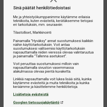
Sinä päätät henkilötiedoistasi
Me ja yhteistyökumppanimme käytämme erilaisia
tekniikoita, kuten evästeitä, kerätäksemme tietojasi
eri tarkoituksiin, mm. seuraaviin:
Tilastolliset
Markkinointi
Painamalla ”Hyväksy” annat suostumuksesi kaikkiin
näihin käyttötarkoituksiin. Voit antaa
suostumuksesi valitsemiisi käyttötarkoituksiin
napsauttamalla niiden vieressä olevaa valintaruutua
ja painamalla ”Tallenna asetukset”.
Voit peruuttaa suostumuksesi milloin vain
napsauttamalla sivuston vasemmassa
alakulmassa olevaa pientä kuvaketta.
Linkkiä napsauttamalla voit lukea lisää siitä, kuinka
käytämme evästeitä ja muita tekniikoita ja kuinka
Lisätietoja evästeistä
Googlen tietosuojakäytäntö