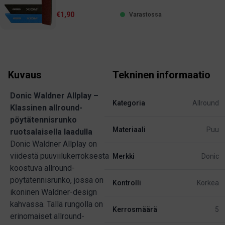
€1,90
Varastossa
Kuvaus
Tekninen informaatio
Donic Waldner Allplay –
Kategoria
Allround
Klassinen allround-
pöytätennisrunko
Materiaali
Puu
ruotsalaisella laadulla
Donic Waldner Allplay on
viidestä puuviilukerroksesta
Merkki
Donic
koostuva allround-
pöytätennisrunko, jossa on
Kontrolli
Korkea
ikoninen Waldner-design
kahvassa. Tällä rungolla on
Kerrosmäärä
5
erinomaiset allround-