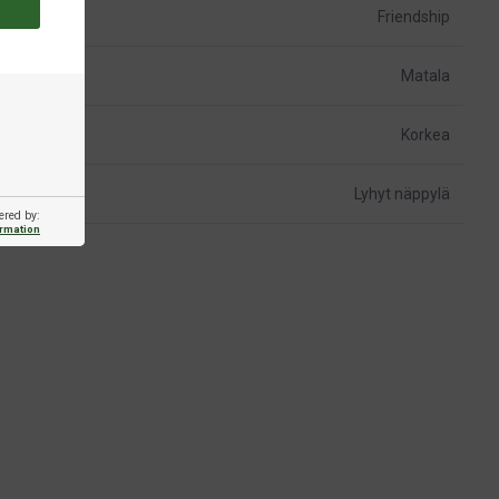
Friendship
Matala
Korkea
Lyhyt näppylä
ered by:
ormation