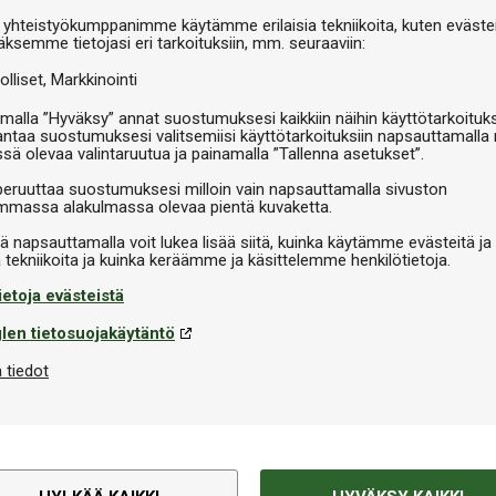
 yhteistyökumppanimme käytämme erilaisia tekniikoita, kuten evästei
Th
äksemme tietojasi eri tarkoituksiin, mm. seuraaviin:
olliset
Markkinointi
malla ”Hyväksy” annat suostumuksesi kaikkiin näihin käyttötarkoituks
antaa suostumuksesi valitsemiisi käyttötarkoituksiin napsauttamalla 
ssä olevaa valintaruutua ja painamalla ”Tallenna asetukset”.
peruuttaa suostumuksesi milloin vain napsauttamalla sivuston
massa alakulmassa olevaa pientä kuvaketta.
iä napsauttamalla voit lukea lisää siitä, kuinka käytämme evästeitä ja
ietoja evästeistä
len tietosuojakäytäntö
 tiedot
Tekninen informaatio
lotarkkuuden, palautumisen ja
Kovuus
nssa. Sieni on osa uutta CROSS