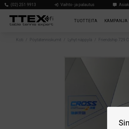
(02) 251 9913
Vaihto- ja palautus
Asiak
TUOTTEITA
KAMPANJA
Koti
/
Pöytätenniskumit
/
Lyhyt näppylä
/
Friendship 729 
Si