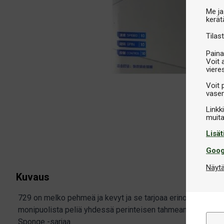
Me ja
kerät
Tilast
Paina
Voit 
viere
Voit 
vasem
Linkk
Lisät
Goog
Näytä
Kuvaus
729 on melko pehmeä ja kevyt ja se tarjoaa erinomaisen pal
monipuolista peliä yhdessä perinteisen tahmean pinnan ka
Sponge -sarjaa.