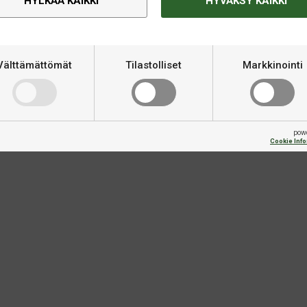
HYLKÄÄ KAIKKI
HYVÄKSY KAIKKI
Merkki
Nopeus
Välttämättömät
Tilastolliset
Markkinointi
Kierre
Kategoria
pow
Cookie Inf