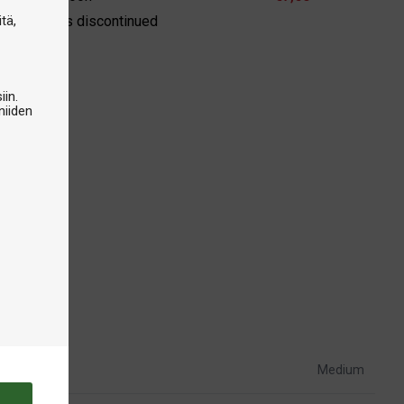
tä,
e product is discontinued
iin.
niiden
Medium