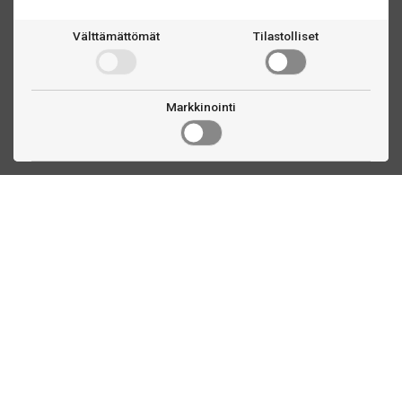
Välttämättömät
Tilastolliset
Markkinointi
Ota yhteyttä
Linnankatu 33
Turku, FI
(02) 251 9913
myynti@biljardihuolto.fi