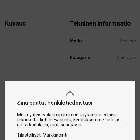
Kuvaus
Tekninen informaatio
Merkki
Spinlord
Kategoria
Sienikumi
Sinä päätät henkilötiedoistasi
Me ja yhteistyökumppanimme käytämme erilaisia
tekniikoita, kuten evästeitä, kerätäksemme tietojasi
eri tarkoituksiin, mm. seuraaviin:
Tilastolliset
Markkinointi