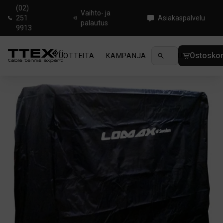
(02)
Vaihto- ja
251
Asiakaspalvelu
palautus
9913
Ostoskor
TUOTTEITA
KAMPANJA
UUTUUDET
OHJ
Koti
/
Pingistarvikkeet
/
Pöydän peite
/
Lomax Black