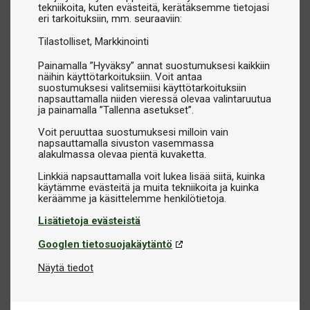
tekniikoita, kuten evästeitä, kerätäksemme tietojasi
eri tarkoituksiin, mm. seuraaviin:
Tilastolliset
Markkinointi
Painamalla ”Hyväksy” annat suostumuksesi kaikkiin
näihin käyttötarkoituksiin. Voit antaa
suostumuksesi valitsemiisi käyttötarkoituksiin
napsauttamalla niiden vieressä olevaa valintaruutua
ja painamalla ”Tallenna asetukset”.
Voit peruuttaa suostumuksesi milloin vain
napsauttamalla sivuston vasemmassa
alakulmassa olevaa pientä kuvaketta.
Linkkiä napsauttamalla voit lukea lisää siitä, kuinka
käytämme evästeitä ja muita tekniikoita ja kuinka
Lisätietoja evästeistä
Googlen tietosuojakäytäntö
Näytä tiedot