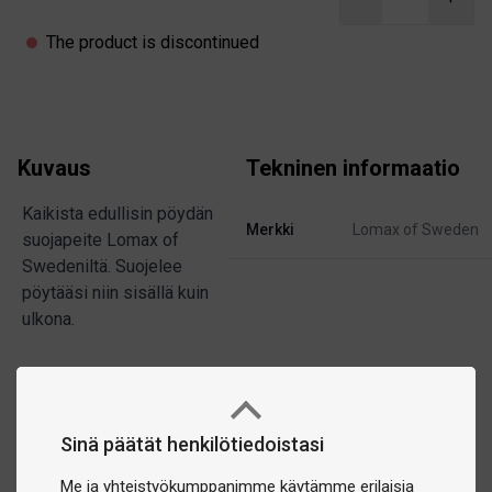
The product is discontinued
Kuvaus
Tekninen informaatio
Kaikista edullisin pöydän
Merkki
Lomax of Sweden
suojapeite Lomax of
Swedeniltä. Suojelee
pöytääsi niin sisällä kuin
ulkona.
Sinä päätät henkilötiedoistasi
Me ja yhteistyökumppanimme käytämme erilaisia