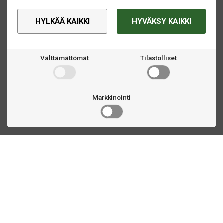
HYLKÄÄ KAIKKI
HYVÄKSY KAIKKI
Välttämättömät
Tilastolliset
Markkinointi
Ota yhteyttä
Linnankatu 33
Turku, FI