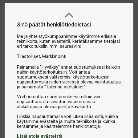
Sinä päätät henkilötiedoistasi
Me ja yhteistyökumppanimme käytämme erilaisia
tekniikoita, kuten evästeitä, kerätäksemme tietojasi
eri tarkoituksiin, mm. seuraaviin:
Tilastolliset
Markkinointi
Painamalla ”Hyväksy” annat suostumuksesi kaikkiin
näihin käyttötarkoituksiin. Voit antaa
suostumuksesi valitsemiisi käyttötarkoituksiin
napsauttamalla niiden vieressä olevaa valintaruutua
ja painamalla ”Tallenna asetukset”.
Voit peruuttaa suostumuksesi milloin vain
napsauttamalla sivuston vasemmassa
alakulmassa olevaa pientä kuvaketta.
Linkkiä napsauttamalla voit lukea lisää siitä, kuinka
käytämme evästeitä ja muita tekniikoita ja kuinka
Lisätietoja evästeistä