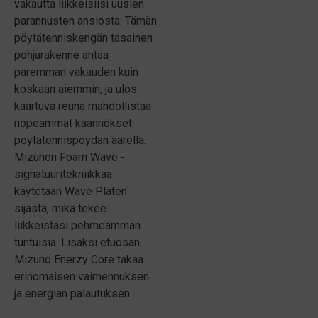
vakautta liikkeisiisi uusien
parannusten ansiosta. Tämän
pöytätenniskengän tasainen
pohjarakenne antaa
paremman vakauden kuin
koskaan aiemmin, ja ulos
kaartuva reuna mahdollistaa
nopeammat käännökset
pöytätennispöydän äärellä.
Mizunon Foam Wave -
signatuuritekniikkaa
käytetään Wave Platen
sijasta, mikä tekee
liikkeistäsi pehmeämmän
tuntuisia. Lisäksi etuosan
Mizuno Enerzy Core takaa
erinomaisen vaimennuksen
ja energian palautuksen.