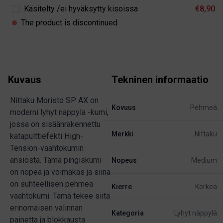
Käsitelty /ei hyväksytty kisoissa
€8,90
The product is discontinued
Kuvaus
Tekninen informaatio
Nittaku Moristo SP AX on
Kovuus
Pehmeä
moderni lyhyt näppylä -kumi,
jossa on sisäänrakennettu
Merkki
Nittaku
katapulttiefekti High-
Tension-vaahtokumin
ansiosta. Tämä pingiskumi
Nopeus
Medium
on nopea ja voimakas ja siinä
on suhteellisen pehmeä
Kierre
Korkea
vaahtokumi. Tämä tekee siitä
erinomaisen valinnan
Kategoria
Lyhyt näppylä
painetta ja blokkausta