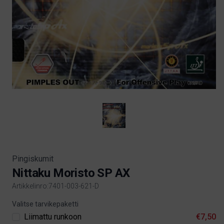
Pingiskumit
Nittaku Moristo SP AX
Artikkelinro:7401-003-621-D
Product information
Valitse tarvikepaketti
Liimattu runkoon
€7,50