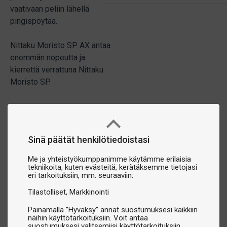
vaativaan peliin lähellä
pingispöytää.
Nittaku Moristo SP AX antaa
enemmän nopeutta ja
kierrettä verrattuna Nittaku
Moristo SP.
Sinä päätät henkilötiedoistasi
Me ja yhteistyökumppanimme käytämme erilaisia
tekniikoita, kuten evästeitä, kerätäksemme tietojasi
eri tarkoituksiin, mm. seuraaviin:
Tilastolliset
Markkinointi
Painamalla ”Hyväksy” annat suostumuksesi kaikkiin
näihin käyttötarkoituksiin. Voit antaa
suostumuksesi valitsemiisi käyttötarkoituksiin