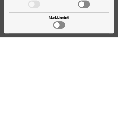
Markkinointi
Ota yhteyttä
Linnankatu 33
Turku, FI
(02) 251 9913
myynti@biljardihuolto.fi
Asiakaspalvelu