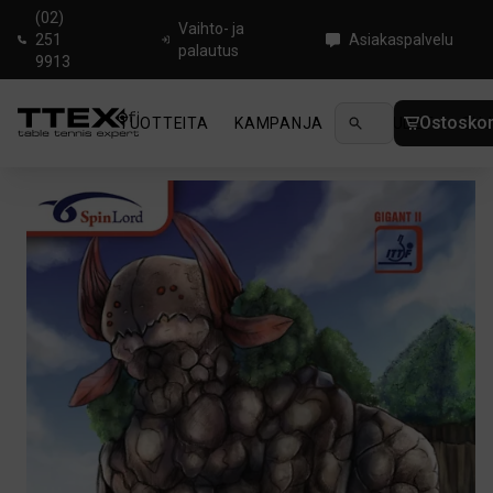
(02)
Vaihto- ja
251
Asiakaspalvelu
palautus
9913
Ostoskor
TUOTTEITA
KAMPANJA
UUTUUDET
OHJ
Koti
/
Pöytätenniskumit
/
Kierteetön
/
SpinLord Gigant II