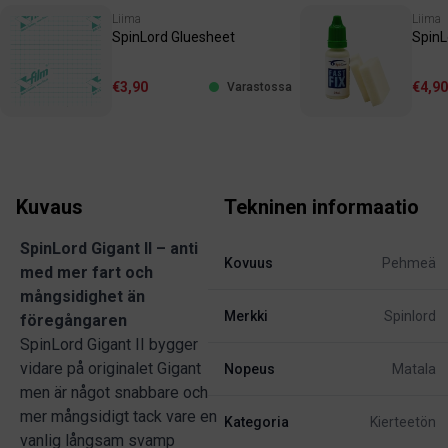
Liima
Liima
SpinLord Gluesheet
SpinL
€3,90
€4,90
Varastossa
Kuvaus
Tekninen informaatio
SpinLord Gigant II – anti
Kovuus
Pehmeä
med mer fart och
mångsidighet än
Merkki
Spinlord
föregångaren
SpinLord Gigant II bygger
vidare på originalet Gigant
Nopeus
Matala
men är något snabbare och
mer mångsidigt tack vare en
Kategoria
Kierteetön
vanlig långsam svamp