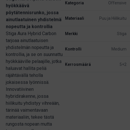
Kategoria
Offensive
hyökkäävä
pöytätennisrunko, jossa
Materiaali
Puu ja Hiilikuitu
ainutlaatuinen yhdistelmä
nopeutta ja kontrollia
Stiga Aura Hybrid Carbon
Merkki
Stiga
tarjoaa ainutlaatuisen
yhdistelmän nopeutta ja
Kontrolli
Medium
kontrollia, ja se on suunnattu
hyökkääville pelaajille, jotka
Kerrosmäärä
5+2
haluavat hallita peliä
räjähtävällä teholla
jokaisessa lyönnissä.
Innovatiivinen
hybridirakenne, jossa
hiilikuitu yhdistyy vihreään,
tärinää vaimentavaan
materiaaliin, tekee tästä
rungosta nopean mutta