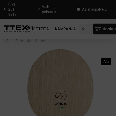
(02)
Vaihto- ja
251
Asiakaspalvelu
palautus
9913
Ostoskor
TUOTTEITA
KAMPANJA
UUTUUDET
OHJ
Koti
/
Pöytätennisrungot
/
Offensive
/
Stiga Aura Hybrid Carbon
Ale