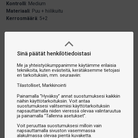
Kontrolli
: Medium
Materiaali
: Puu + hiilikuitu
Kerrosmäärä
: 5+2
Sinä päätät henkilötiedoistasi
Me ja yhteistyökumppanimme käytämme erilaisia
tekniikoita, kuten evästeitä, kerätäksemme tietojasi
eri tarkoituksiin, mm. seuraaviin:
Tilastolliset
Markkinointi
Painamalla ”Hyväksy” annat suostumuksesi kaikkiin
näihin käyttötarkoituksiin. Voit antaa
suostumuksesi valitsemiisi käyttötarkoituksiin
napsauttamalla niiden vieressä olevaa valintaruutua
ja painamalla ”Tallenna asetukset”.
Voit peruuttaa suostumuksesi milloin vain
napsauttamalla sivuston vasemmassa
alakulmassa olevaa pientä kuvaketta.