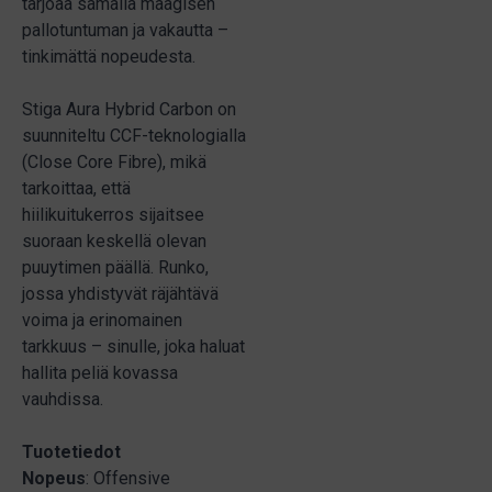
tarjoaa samalla maagisen
pallotuntuman ja vakautta –
tinkimättä nopeudesta.
Stiga Aura Hybrid Carbon on
suunniteltu CCF-teknologialla
(Close Core Fibre), mikä
tarkoittaa, että
hiilikuitukerros sijaitsee
suoraan keskellä olevan
puuytimen päällä. Runko,
jossa yhdistyvät räjähtävä
voima ja erinomainen
tarkkuus – sinulle, joka haluat
hallita peliä kovassa
vauhdissa.
Tuotetiedot
Nopeus
: Offensive