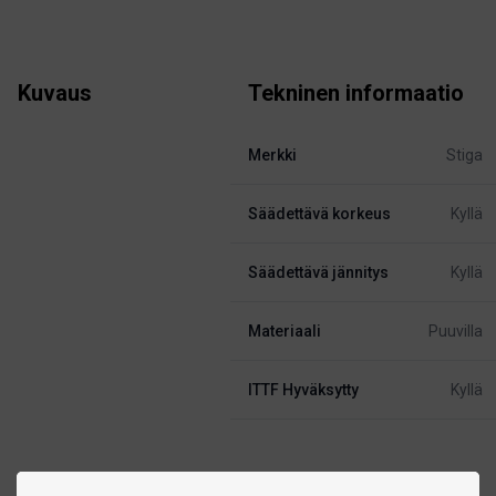
Kuvaus
Tekninen informaatio
Merkki
Stiga
Säädettävä korkeus
Kyllä
Säädettävä jännitys
Kyllä
Materiaali
Puuvilla
ITTF Hyväksytty
Kyllä