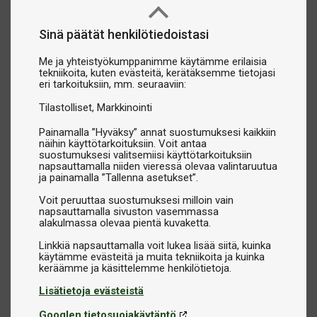
Sinä päätät henkilötiedoistasi
Me ja yhteistyökumppanimme käytämme erilaisia
tekniikoita, kuten evästeitä, kerätäksemme tietojasi
eri tarkoituksiin, mm. seuraaviin:
Tilastolliset
Markkinointi
Painamalla ”Hyväksy” annat suostumuksesi kaikkiin
näihin käyttötarkoituksiin. Voit antaa
suostumuksesi valitsemiisi käyttötarkoituksiin
napsauttamalla niiden vieressä olevaa valintaruutua
ja painamalla ”Tallenna asetukset”.
Voit peruuttaa suostumuksesi milloin vain
napsauttamalla sivuston vasemmassa
alakulmassa olevaa pientä kuvaketta.
Linkkiä napsauttamalla voit lukea lisää siitä, kuinka
käytämme evästeitä ja muita tekniikoita ja kuinka
Lisätietoja evästeistä
Googlen tietosuojakäytäntö