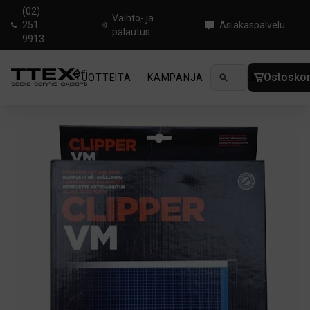
(02)
Vaihto- ja
251
Asiakaspalvelu
palautus
9913
Ostoskor
TUOTTEITA
KAMPANJA
UUTUUDET
OHJ
Koti
/
Pingisverkot
/
Stiga Clipper VM