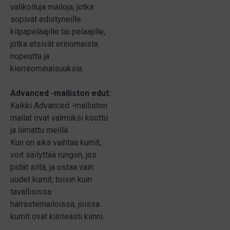
valikoituja mailoja, jotka
sopivat edistyneille
kilpapelaajille tai pelaajille,
jotka etsivät erinomaista
nopeutta ja
kierreominaisuuksia.
Advanced -malliston edut:
Kaikki Advanced -malliston
mailat ovat valmiiksi koottu
ja liimattu meillä.
Kun on aika vaihtaa kumit,
voit säilyttää rungon, jos
pidät siitä, ja ostaa vain
uudet kumit, toisin kuin
tavallisissa
harrastemailoissa, joissa
kumit ovat kiinteästi kiinni.