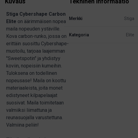
Kuvaus
Tekninen informaatio
Stiga Cybershape Carbon
Merkki
Stiga
Elite
on äärimmäisen nopea
maila nopeuden ystäville.
Kategoria
Elite
Kova carbon-runko, jossa on
erittäin suosittu Cybershape-
muotoilu, tarjoaa laajemman
"Sweetspotin" ja yhdistyy
koviin, nopeisiin kumeihin.
Tuloksena on todellinen
nopeusase! Maila on koottu
materiaaleista, joita monet
edistyneet kilpapelaajat
suosivat. Maila toimitetaan
valmiiksi liimattuna ja
reunasuojalla varustettuna.
Valmiina peliin!