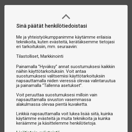
Sinä päätät henkilötiedoistasi
Me ja yhteistyökumppanimme käytämme erilaisia
tekniikoita, kuten evästeitä, kerätäksemme tietojasi
eri tarkoituksiin, mm. seuraaviin:
Tilastolliset
Markkinointi
Painamalla ”Hyväksy” annat suostumuksesi kaikkiin
näihin käyttötarkoituksiin. Voit antaa
suostumuksesi valitsemiisi käyttötarkoituksiin
napsauttamalla niiden vieressä olevaa valintaruutua
ja painamalla ”Tallenna asetukset”.
Voit peruuttaa suostumuksesi milloin vain
napsauttamalla sivuston vasemmassa
alakulmassa olevaa pientä kuvaketta.
Linkkiä napsauttamalla voit lukea lisää siitä, kuinka
käytämme evästeitä ja muita tekniikoita ja kuinka