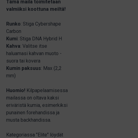
Tämä maila toimitetaan
valmiiksi koottuna meiltä!
Runko
: Stiga Cybershape
Carbon
Kumi
: Stiga DNA Hybrid H
Kahva
: Valitse itse
haluamasi kahvan muoto -
suora tai kovera
Kumin paksuus
: Max (2,2
mm)
Huomio!
Kilpapelaamisessa
mailassa on oltava kaksi
eriväristä kumia, esimerkiksi
punainen forehandissa ja
musta backhandissa.
Kategoriassa "Elite" löydät