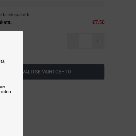
e tarvikepaketti
akattu
€7,50
90
-
+
arastossa
tä,
VALITSE VAIHTOEHTO
iin.
niiden