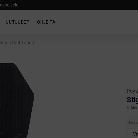
aspalvelu
UUTUUDET
OHJEITA
arbon Soft Touch
Pöyt
Sti
Artik
Produ
Grip