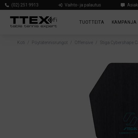
(02) 251 9913
Vaihto- ja palautus
Asiak
TUOTTEITA
KAMPANJA
Koti
/
Pöytätennisrungot
/
Offensive
/
Stiga Cybershape C