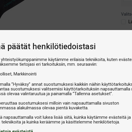
Valits
L
€99,
nä päätät henkilötiedoistasi
V
 yhteistyökumppanimme käytämme erilaisia tekniikoita, kuten evästei
äksemme tietojasi eri tarkoituksiin, mm. seuraaviin:
olliset
Markkinointi
malla ”Hyväksy” annat suostumuksesi kaikkiin näihin käyttötarkoituks
antaa suostumuksesi valitsemiisi käyttötarkoituksiin napsauttamalla 
ssä olevaa valintaruutua ja painamalla ”Tallenna asetukset”.
peruuttaa suostumuksesi milloin vain napsauttamalla sivuston
massa alakulmassa olevaa pientä kuvaketta.
iä napsauttamalla voit lukea lisää siitä, kuinka käytämme evästeitä ja
Tekninen informaatio
ietoja evästeistä