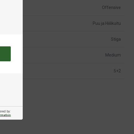
Offensive
Puu ja Hiilikuitu
Stiga
Medium
5+2
ered by:
ormation