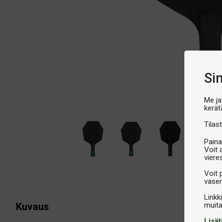
Si
Me ja
kerät
Tilast
Paina
Voit 
viere
Voit 
vasem
Linkk
Kuvaus
Lisät