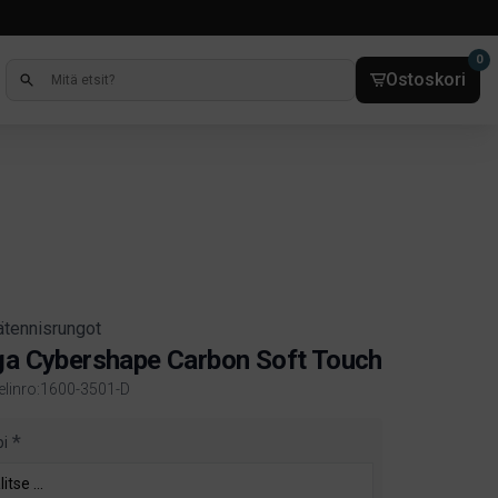
0
Ostoskori
ätennisrungot
ga Cybershape Carbon Soft Touch
kelinro:1600-3501-D
ct information
pi