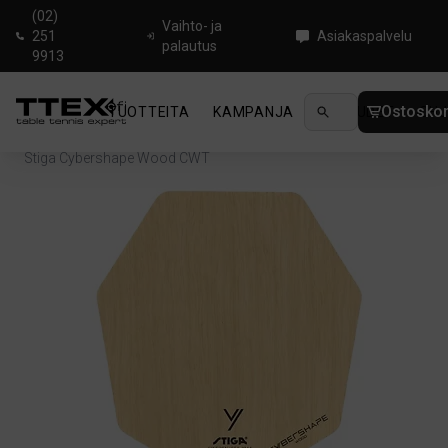
(02)
Vaihto- ja
251
Asiakaspalvelu
palautus
9913
Ostoskor
TUOTTEITA
KAMPANJA
UUTUUDET
OHJ
Koti
/
Pöytätennisrungot
/
Offensive
/
Stiga Cybershape Wood CWT