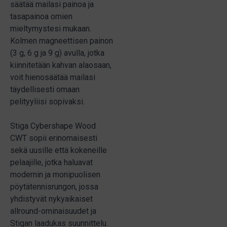
säätää mailasi painoa ja
tasapainoa omien
mieltymystesi mukaan.
Kolmen magneettisen painon
(3 g, 6 g ja 9 g) avulla, jotka
kiinnitetään kahvan alaosaan,
voit hienosäätää mailasi
täydellisesti omaan
pelityyliisi sopivaksi.
Stiga Cybershape Wood
CWT sopii erinomaisesti
sekä uusille että kokeneille
pelaajille, jotka haluavat
modernin ja monipuolisen
pöytätennisrungon, jossa
yhdistyvät nykyaikaiset
allround-ominaisuudet ja
Stigan laadukas suunnittelu.