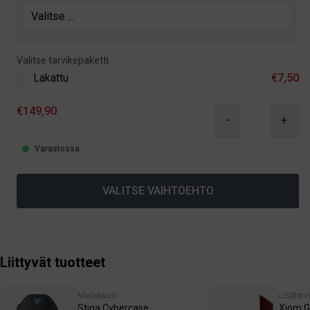
Valitse tarvikepaketti
Lakattu
€7,50
€149,90
-
+
Varastossa
VALITSE VAIHTOEHTO
Liittyvät tuotteet
Mailakassi
Lisätarv
Stiga Cybercase
Xiom G