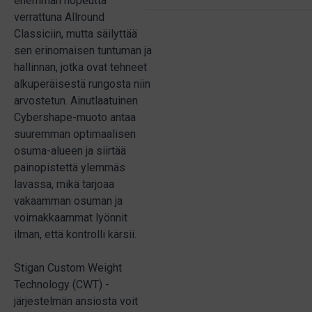
enemmän nopeutta
verrattuna Allround
Classiciin, mutta säilyttää
sen erinomaisen tuntuman ja
hallinnan, jotka ovat tehneet
alkuperäisestä rungosta niin
arvostetun. Ainutlaatuinen
Cybershape-muoto antaa
suuremman optimaalisen
osuma-alueen ja siirtää
painopistettä ylemmäs
lavassa, mikä tarjoaa
vakaamman osuman ja
voimakkaammat lyönnit
ilman, että kontrolli kärsii.
Stigan Custom Weight
Technology (CWT) -
järjestelmän ansiosta voit