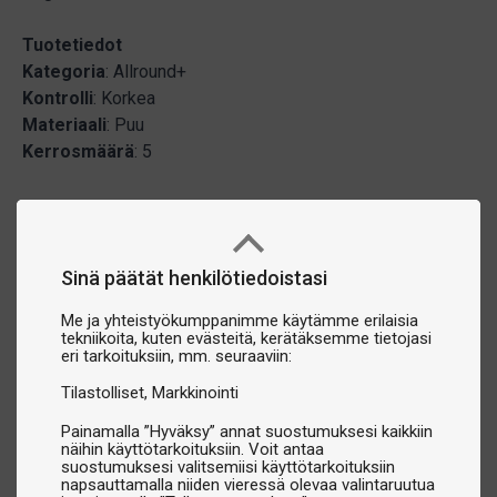
Tuotetiedot
Kategoria
: Allround+
Kontrolli
: Korkea
Materiaali
: Puu
Kerrosmäärä
: 5
Sinä päätät henkilötiedoistasi
Me ja yhteistyökumppanimme käytämme erilaisia
tekniikoita, kuten evästeitä, kerätäksemme tietojasi
eri tarkoituksiin, mm. seuraaviin:
Tilastolliset
Markkinointi
Painamalla ”Hyväksy” annat suostumuksesi kaikkiin
näihin käyttötarkoituksiin. Voit antaa
suostumuksesi valitsemiisi käyttötarkoituksiin
napsauttamalla niiden vieressä olevaa valintaruutua