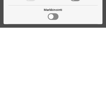
Markkinointi
Ota yhteyttä
Linnankatu 33
Turku, FI
(02) 251 9913
myynti@biljardihuolto.fi
Asiakaspalvelu
Tietoa TTEX