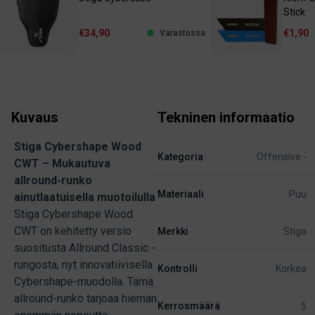
Stick
€34,90
€1,90
Varastossa
Kuvaus
Tekninen informaatio
Stiga Cybershape Wood
Kategoria
Offensive -
CWT – Mukautuva
allround-runko
Materiaali
Puu
ainutlaatuisella muotoilulla
Stiga Cybershape Wood
CWT on kehitetty versio
Merkki
Stiga
suositusta Allround Classic -
rungosta, nyt innovatiivisella
Kontrolli
Korkea
Cybershape-muodolla. Tämä
allround-runko tarjoaa hieman
Kerrosmäärä
5