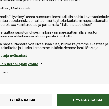
äksemme tietojasi eri tarkoituksiin, mm. seuraaviin:
olliset
Markkinointi
V
malla ”Hyväksy” annat suostumuksesi kaikkiin näihin käyttötarkoituks
antaa suostumuksesi valitsemiisi käyttötarkoituksiin napsauttamalla 
ssä olevaa valintaruutua ja painamalla ”Tallenna asetukset”.
peruuttaa suostumuksesi milloin vain napsauttamalla sivuston
massa alakulmassa olevaa pientä kuvaketta.
iä napsauttamalla voit lukea lisää siitä, kuinka käytämme evästeitä ja
ietoja evästeistä
len tietosuojakäytäntö
 tiedot
HYLKÄÄ KAIKKI
HYVÄKSY KAIKKI