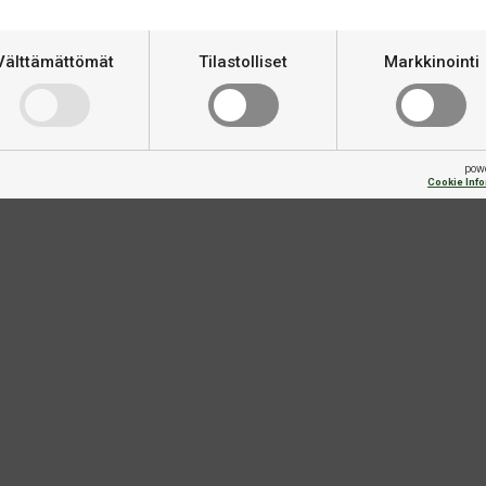
Tekninen informaatio
Välttämättömät
Tilastolliset
Markkinointi
tä rungon reunat. Valkoinen ja
Merkki
pow
Cookie Inf