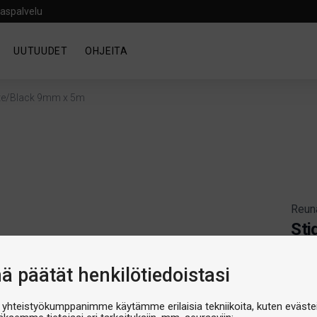
aspalvelu
UUTUUDET
OHJEITA
ite/Black 9mm x 5m
Reun
Sti
5m
nä päätät henkilötiedoistasi
Artik
Produ
€14,
 yhteistyökumppanimme käytämme erilaisia tekniikoita, kuten evästei