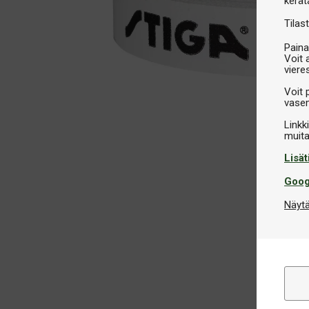
kerät
Tilast
Paina
Voit 
viere
Voit 
vasem
Linkk
Lisät
Goog
Näytä