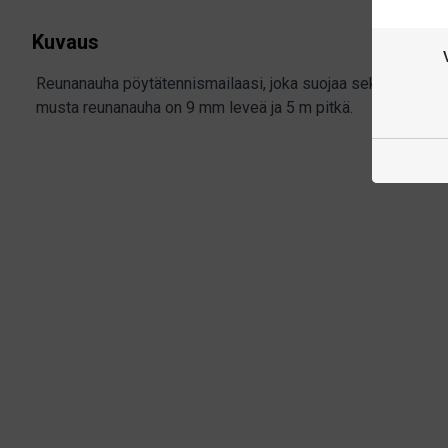
Kuvaus
Reunanauha pöytätennismailaasi, joka suojaa sekä kumien et
musta reunanauha on 9 mm leveä ja 5 m pitkä.