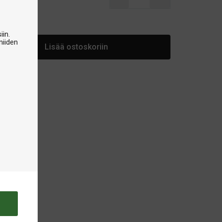
arastossa
iin.
niiden
Lisää ostoskoriin