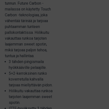
tunnun. Future Carbon -
mailassa on käytetty Touch
Carbon -teknologiaa, joka
vähentää tärinää ja tarjoaa
puhtaamman tunteen
pallokontaktissa. Hiilikuitu
vakauttaa runkoa tarjoten
laajemman sweet spotin,
mikä tarjoaa paljon tehoa,
tuntua ja hallintaa.
3 tähden pingismaila
hyökkääville pelaajille.
5+2-kerroksinen runko
koverretulla kahvalla
tarjoaa miellyttävän pidon.
Hiilikuitu vakauttaa runkoa
tarjoten laajemman sweet
spotin.
ITTF-hyväksytty 3 tähden