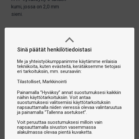
kumi, jossa on 2,0 mm
sieni.
Sinä päätät henkilötiedoistasi
Me ja yhteistyökumppanimme käytämme erilaisia
tekniikoita, kuten evästeitä, kerätäksemme tietojasi
eri tarkoituksiin, mm. seuraaviin:
Tilastolliset
Markkinointi
Painamalla ”Hyväksy” annat suostumuksesi kaikkiin
näihin käyttötarkoituksiin. Voit antaa
suostumuksesi valitsemiisi käyttötarkoituksiin
napsauttamalla niiden vieressä olevaa valintaruutua
ja painamalla ”Tallenna asetukset”.
Voit peruuttaa suostumuksesi milloin vain
napsauttamalla sivuston vasemmassa
alakulmassa olevaa pientä kuvaketta.