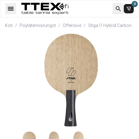
0
Koti
/
Pöytätennisrungot
/
Offensive
/
Stiga I1 Hybrid Carbon