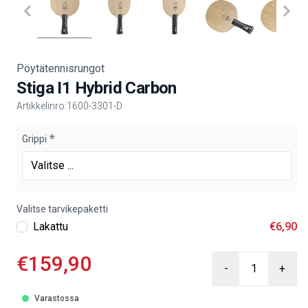
Pöytätennisrungot
Stiga I1 Hybrid Carbon
Artikkelinro:
1600-3301-D
Product information
Grippi
Valitse tarvikepaketti
Lakattu
€
6
,90
€
159
,90
-
+
Varastossa