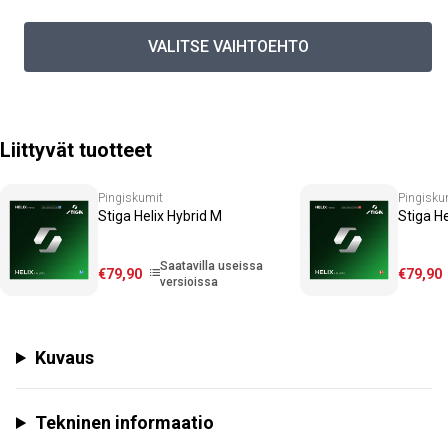
VALITSE VAIHTOEHTO
Liittyvät tuotteet
Pingiskumit
Pingisku
Stiga Helix Hybrid M
Stiga He
Saatavilla useissa
€
79
,90
€
79
,90
versioissa
Kuvaus
Tekninen informaatio