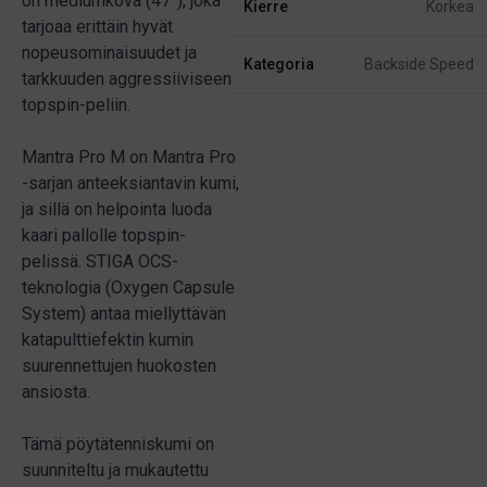
on mediumkova (47°), joka
Kierre
Korkea
tarjoaa erittäin hyvät
nopeusominaisuudet ja
Kategoria
Backside Speed
tarkkuuden aggressiiviseen
topspin-peliin.
Mantra Pro M on Mantra Pro
-sarjan anteeksiantavin kumi,
ja sillä on helpointa luoda
kaari pallolle topspin-
pelissä. STIGA OCS-
teknologia (Oxygen Capsule
System) antaa miellyttävän
katapulttiefektin kumin
suurennettujen huokosten
ansiosta.
Tämä pöytätenniskumi on
suunniteltu ja mukautettu