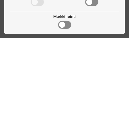
Markkinointi
Ota yhteyttä
Linnankatu 33
Turku, FI
(02) 251 9913
myynti@biljardihuolto.fi
Asiakaspalvelu
Tietoa TTEX