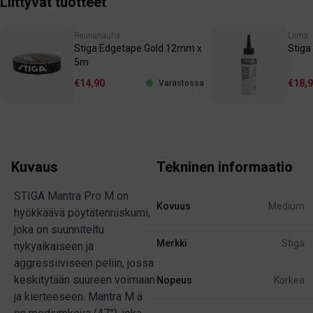
Liittyvät tuotteet
Reunanauha
Liima
Stiga Edgetape Gold 12mm x
Stiga
5m
€14,90
€18,
Varastossa
Kuvaus
Tekninen informaatio
STIGA Mantra Pro M on
Kovuus
Medium
hyökkäävä pöytätenniskumi,
joka on suunniteltu
Merkki
Stiga
nykyaikaiseen ja
aggressiiviseen peliin, jossa
keskitytään suureen voimaan
Nopeus
Korkea
ja kierteeseen. Mantra M ä