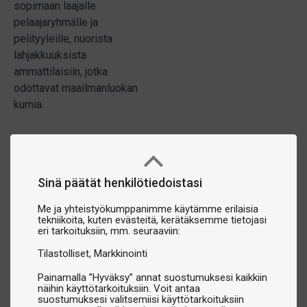
sopimaan laajalle
pelaajaryhmälle ja
pelityyleille, nuorista
lahjakkuuksista
ammattilaisiin, jotka
odottavat maailmanluokan
kumia.
Sinä päätät henkilötiedoistasi
Me ja yhteistyökumppanimme käytämme erilaisia
tekniikoita, kuten evästeitä, kerätäksemme tietojasi
eri tarkoituksiin, mm. seuraaviin:
Tilastolliset
Markkinointi
Painamalla ”Hyväksy” annat suostumuksesi kaikkiin
näihin käyttötarkoituksiin. Voit antaa
suostumuksesi valitsemiisi käyttötarkoituksiin