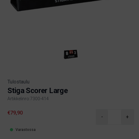
Tulostaulu
Stiga Scorer Large
Artikkelinro:7300-414
Product information
€79,90
-
+
Varastossa