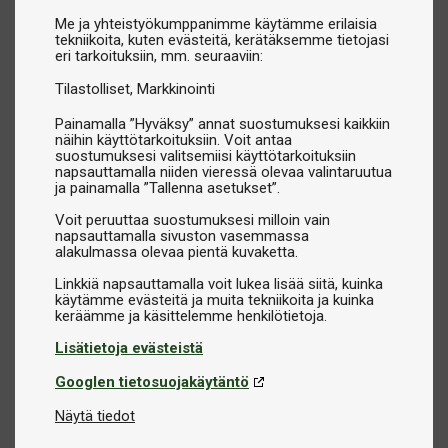
Me ja yhteistyökumppanimme käytämme erilaisia
tekniikoita, kuten evästeitä, kerätäksemme tietojasi
eri tarkoituksiin, mm. seuraaviin:
Tilastolliset
Markkinointi
Painamalla ”Hyväksy” annat suostumuksesi kaikkiin
näihin käyttötarkoituksiin. Voit antaa
suostumuksesi valitsemiisi käyttötarkoituksiin
napsauttamalla niiden vieressä olevaa valintaruutua
ja painamalla ”Tallenna asetukset”.
Voit peruuttaa suostumuksesi milloin vain
napsauttamalla sivuston vasemmassa
alakulmassa olevaa pientä kuvaketta.
Linkkiä napsauttamalla voit lukea lisää siitä, kuinka
käytämme evästeitä ja muita tekniikoita ja kuinka
Lisätietoja evästeistä
Googlen tietosuojakäytäntö
Näytä tiedot