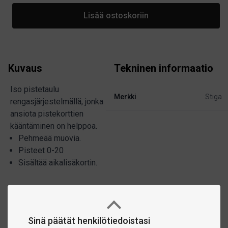
Lisää ostoskoriin
Kuvaus
Tekninen informaatio
Iso pistetaulu
Merkki
Stiga
rengasjärjestelmällä, jonka
ansiota pistekorttien
kääntäminen on helppoa.
Pehmeää muovia.
Pisteet 0-20
Sisältää aikalisäkortin.
Sinä päätät henkilötiedoistasi