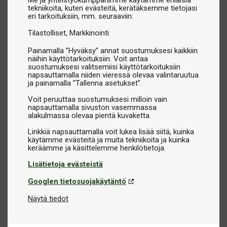
Me ja yhteistyökumppanimme käytämme erilaisia
tekniikoita, kuten evästeitä, kerätäksemme tietojasi
eri tarkoituksiin, mm. seuraaviin:
Tilastolliset
Markkinointi
Painamalla ”Hyväksy” annat suostumuksesi kaikkiin
näihin käyttötarkoituksiin. Voit antaa
suostumuksesi valitsemiisi käyttötarkoituksiin
napsauttamalla niiden vieressä olevaa valintaruutua
ja painamalla ”Tallenna asetukset”.
Voit peruuttaa suostumuksesi milloin vain
napsauttamalla sivuston vasemmassa
alakulmassa olevaa pientä kuvaketta.
Linkkiä napsauttamalla voit lukea lisää siitä, kuinka
käytämme evästeitä ja muita tekniikoita ja kuinka
Lisätietoja evästeistä
Googlen tietosuojakäytäntö
Näytä tiedot