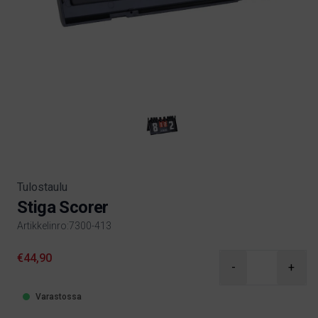
Tulostaulu
Stiga Scorer
Artikkelinro:7300-413
Product information
€44,90
-
+
Varastossa