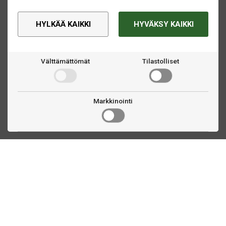
HYLKÄÄ KAIKKI
HYVÄKSY KAIKKI
Välttämättömät
Tilastolliset
Markkinointi
Ota yhteyttä
Linnankatu 33
Turku, FI