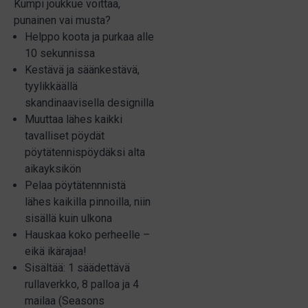
Kumpi joukkue voittaa,
punainen vai musta?
Helppo koota ja purkaa alle
10 sekunnissa
Kestävä ja säänkestävä,
tyylikkäällä
skandinaavisella designilla
Muuttaa lähes kaikki
tavalliset pöydät
pöytätennispöydäksi alta
aikayksikön
Pelaa pöytätennnistä
lähes kaikilla pinnoilla, niin
sisällä kuin ulkona
Hauskaa koko perheelle –
eikä ikärajaa!
Sisältää: 1 säädettävä
rullaverkko, 8 palloa ja 4
mailaa (Seasons