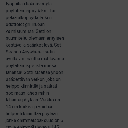
työpaikan kokouspöytä
pöytätennispöydäksi. Tai
pelaa ulkopöydällä, kun
odottelet grilliruoan
valmistumista. Setti on
suunniteltu olemaan erityisen
kestävä ja säänkestävä. Set
Season Anywhere -setin
avulla voit nauttia mahtavasta
pöytätennispelistä missä
tahansa! Setti sisältää yhden
säädettävän verkon, joka on
helppo kiinnittää ja säätää
sopimaan lähes mihin
tahansa pöytään. Verkko on
14 cm korkea ja voidaan
helposti kiinnittää pöytään,
jonka enimmäispaksuus on 5
cm ja enimmäisleveys 145