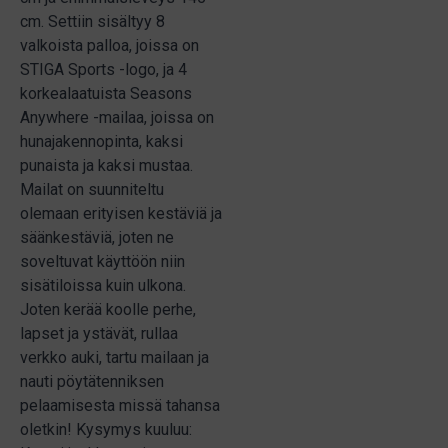
cm. Settiin sisältyy 8
valkoista palloa, joissa on
STIGA Sports -logo, ja 4
korkealaatuista Seasons
Anywhere -mailaa, joissa on
hunajakennopinta, kaksi
punaista ja kaksi mustaa.
Mailat on suunniteltu
olemaan erityisen kestäviä ja
säänkestäviä, joten ne
soveltuvat käyttöön niin
sisätiloissa kuin ulkona.
Joten kerää koolle perhe,
lapset ja ystävät, rullaa
verkko auki, tartu mailaan ja
nauti pöytätenniksen
pelaamisesta missä tahansa
oletkin! Kysymys kuuluu: