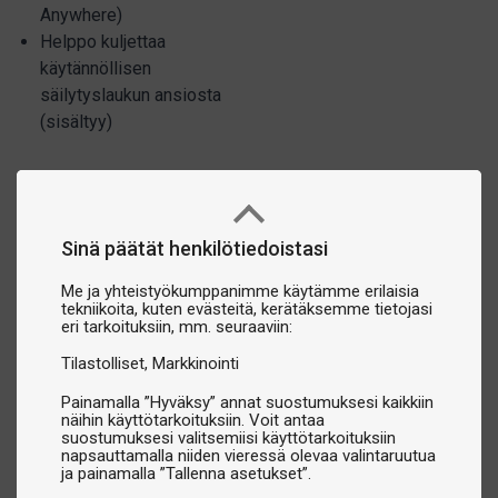
Anywhere)
Helppo kuljettaa
käytännöllisen
säilytyslaukun ansiosta
(sisältyy)
Sinä päätät henkilötiedoistasi
Me ja yhteistyökumppanimme käytämme erilaisia
tekniikoita, kuten evästeitä, kerätäksemme tietojasi
eri tarkoituksiin, mm. seuraaviin:
Tilastolliset
Markkinointi
Painamalla ”Hyväksy” annat suostumuksesi kaikkiin
näihin käyttötarkoituksiin. Voit antaa
suostumuksesi valitsemiisi käyttötarkoituksiin
napsauttamalla niiden vieressä olevaa valintaruutua
ja painamalla ”Tallenna asetukset”.