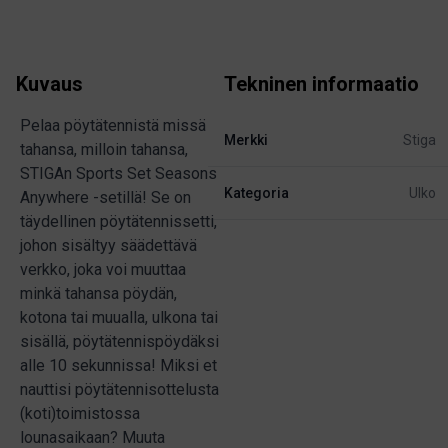
Kuvaus
Tekninen informaatio
Pelaa pöytätennistä missä
Merkki
Stiga
tahansa, milloin tahansa,
STIGAn Sports Set Seasons
Kategoria
Ulko
Anywhere -setillä! Se on
täydellinen pöytätennissetti,
johon sisältyy säädettävä
verkko, joka voi muuttaa
minkä tahansa pöydän,
kotona tai muualla, ulkona tai
sisällä, pöytätennispöydäksi
alle 10 sekunnissa! Miksi et
nauttisi pöytätennisottelusta
(koti)toimistossa
lounasaikaan? Muuta