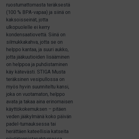
ruostumattomasta teräksestä
(100 % BPA-vapaa) ja siinä on
kaksoisseinät, jotta
ulkopuolelle ei kerry
kondensaatiovettä. Siinä on
silmukkakahva, jotta se on
helppo kantaa, ja suuri aukko,
jotta jääkuutioiden lisääminen
on helppoa ja puhdistaminen
käy kätevästi. STIGA Musta
teräksinen vesipullossa on
myös hyvin suunniteltu kansi,
joka on vuotamaton, helppo
avata ja takaa aina erinomaisen
käyttökokemuksen – pitäen
veden jääkylmänä koko päivän
padel-turnauksessa tai
herättäen kateellisia katseita
pöytätennistapahtumassa.