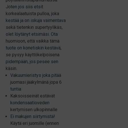
Joten jos siis etsit
korkealaatuista pulloa, joka
kestää ja on iskuja vaimentava
sekä tietenkin supertyylikäs,
olet löytänyt etsimäsi. Ota
huomioon, että vaikka tämä
tuote on konetiskin kestävä,
se pysyy käyttökelpoisena
pidempään, jos pesee sen
käsin.
Vakuumieristys joka pitää
juomasi jääkylmänä jopa 6
tuntia
Kaksoisseinät estävät
kondensaatioveden
kertymisen ulkopinnalle
Ei makujen siirtymistä!
Käytä eri juomille (ennen