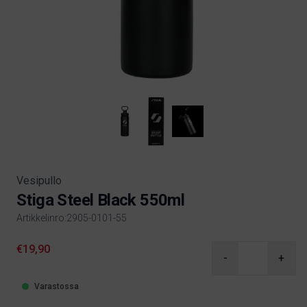
Vesipullo
Stiga Steel Black 550ml
Artikkelinro:2905-0101-55
Product information
€19,90
-
+
Varastossa