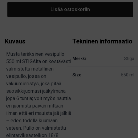
Lisää ostoskoriin
Kuvaus
Tekninen informaatio
Musta teräksinen vesipullo
Merkki
Stiga
550 ml STIGAlta on kestävästi
valmistettu metallinen
Size
550 ml
vesipullo, jossa on
vakuumieristys, joka pitää
suosikkijuomasi jääkylmänä
jopa 6 tuntia; voit myös nauttia
eri juomista päivän mittaan
ilman että eri mauista jää jälkiä
– edes todella kuumaan
veteen. Pullo on valmistettu
elintarvikeasteikon 18/8