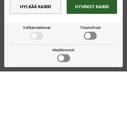
HYLKÄÄ KAIKKI
HYVÄKSY KAIKKI
Välttämättömät
Tilastolliset
Markkinointi
Ota yhteyttä
Linnankatu 33
Turku, FI
(02) 251 9913