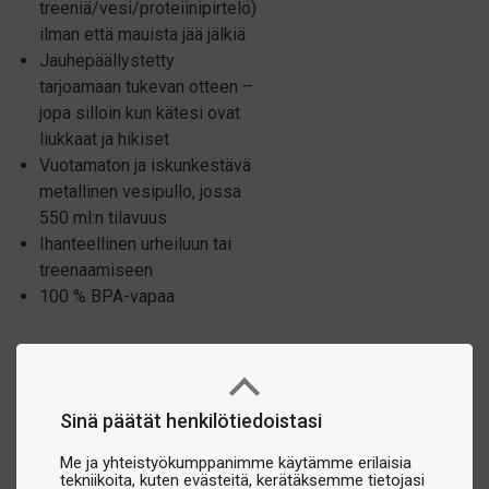
treeniä/vesi/proteiinipirtelö)
ilman että mauista jää jälkiä
Jauhepäällystetty
tarjoamaan tukevan otteen –
jopa silloin kun kätesi ovat
liukkaat ja hikiset
Vuotamaton ja iskunkestävä
metallinen vesipullo, jossa
550 ml:n tilavuus
Ihanteellinen urheiluun tai
treenaamiseen
100 % BPA-vapaa
Sinä päätät henkilötiedoistasi
Me ja yhteistyökumppanimme käytämme erilaisia
tekniikoita, kuten evästeitä, kerätäksemme tietojasi