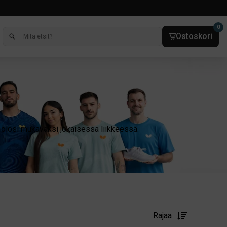
0
Ostoskori
a olosi mukavaksi jokaisessa liikkeessä.
Rajaa