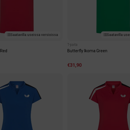
Saatavilla useissa versioissa
Saatavilla use
T-paita
 Red
Butterfly Ikoma Green
€31,90