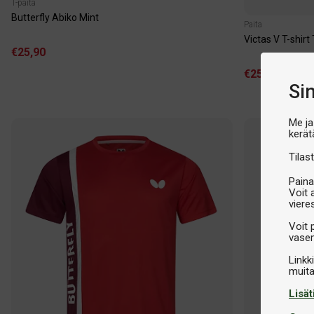
T-paita
Butterfly Abiko Mint
Paita
Victas V T-shirt
€25,90
€25,90
Si
Me ja
kerät
Tilast
Paina
Voit 
viere
Voit 
vasem
Linkk
Lisät