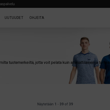
aspalvelu
UUTUUDET
OHJEITA
ilta tuotemerkeiltä, jotta voit pelata kuin ammattilainen ja tunte
Näytetään
1
-
39
of
39