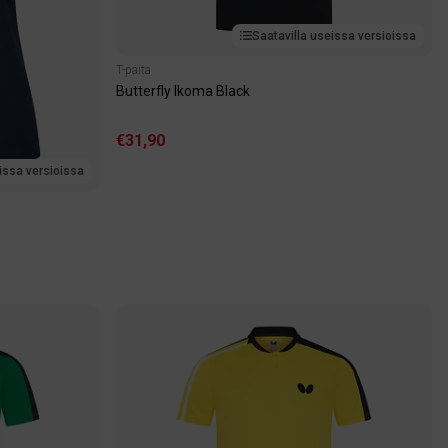
Saatavilla useissa versioissa
T-paita
Butterfly Ikoma Black
€31,90
issa versioissa