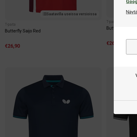
Goog
Näytä
Saatavilla useissa versioissa
T-paita
T-paita
Butterfly Saijo 
Butterfly Saijo Red
€26,90
€26,90