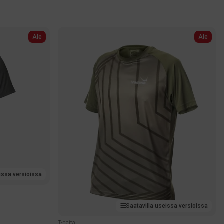
Ale
Ale
issa versioissa
Saatavilla useissa versioissa
T-paita