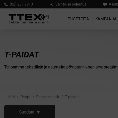
(02) 251 9913
Vaihto- ja palautus
Asiak
TUOTTEITA
KAMPANJA
T-PAIDAT
Tarjoamme tekstiilejä ja asusteita pöytätenniksen arvostetuimm
Koti
/
Pingis
/
Pingistekstiilit
/
T-paidat
Suodata