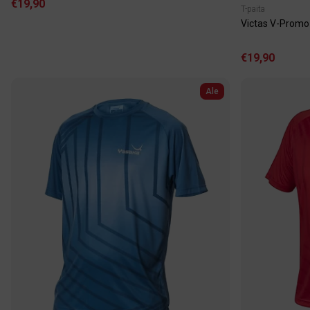
€19,90
T-paita
Victas V-Promo
€19,90
Ale