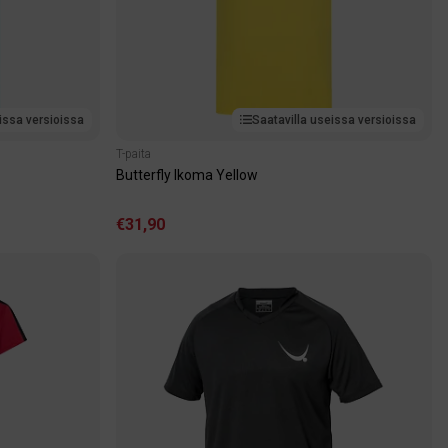
issa versioissa
Saatavilla useissa versioissa
T-paita
Butterfly Ikoma Yellow
€31,90