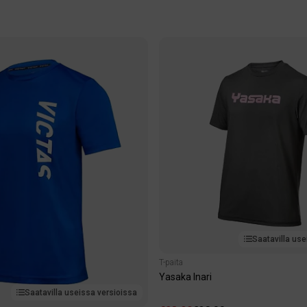
Saatavilla use
T-paita
Yasaka Inari
Saatavilla useissa versioissa