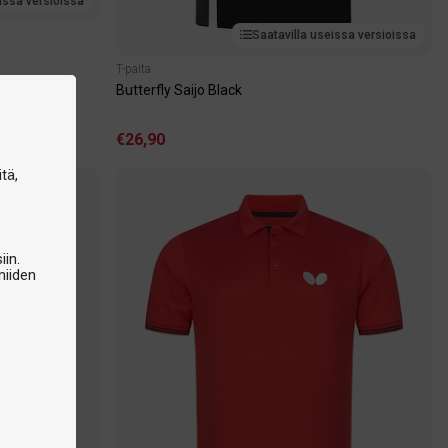
issa versioissa
Saatavilla useissa versioissa
T-paita
Butterfly Saijo Black
€26,90
tä,
iin.
niiden