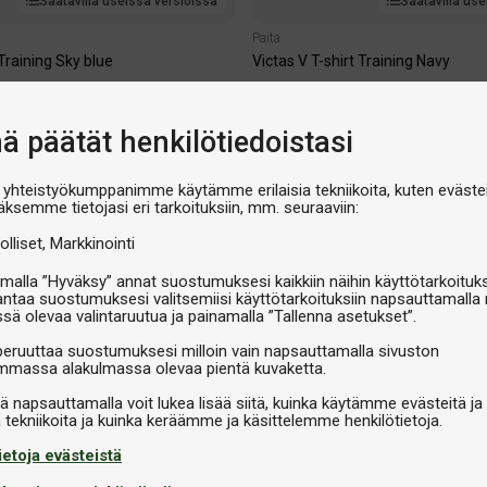
Saatavilla useissa versioissa
Saatavilla use
Paita
 Training Sky blue
Victas V T-shirt Training Navy
€25,90
nä päätät henkilötiedoistasi
 yhteistyökumppanimme käytämme erilaisia tekniikoita, kuten evästei
äksemme tietojasi eri tarkoituksiin, mm. seuraaviin:
olliset
Markkinointi
malla ”Hyväksy” annat suostumuksesi kaikkiin näihin käyttötarkoituks
antaa suostumuksesi valitsemiisi käyttötarkoituksiin napsauttamalla 
ssä olevaa valintaruutua ja painamalla ”Tallenna asetukset”.
peruuttaa suostumuksesi milloin vain napsauttamalla sivuston
massa alakulmassa olevaa pientä kuvaketta.
iä napsauttamalla voit lukea lisää siitä, kuinka käytämme evästeitä ja
ietoja evästeistä