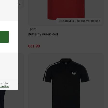
issa versioissa
Saatavilla useissa versioissa
T-paita
Butterfly Puren Red
€31,90
ered by:
ormation