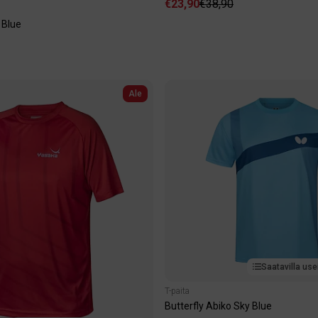
€23,90
€38,90
 Blue
Ale
Saatavilla use
T-paita
Butterfly Abiko Sky Blue