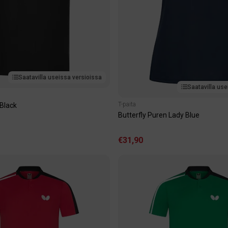
Saatavilla useissa versioissa
Saatavilla use
T-paita
 Black
Butterfly Puren Lady Blue
€31,90