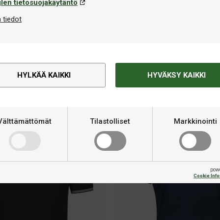
len tietosuojakäytäntö
Saatavilla use
 tiedot
Saatavilla useissa versioissa
T-paita
Donic Dragon
Blue
€29,90
HYLKÄÄ KAIKKI
HYVÄKSY KAIKKI
Välttämättömät
Tilastolliset
Markkinointi
pow
Cookie Inf