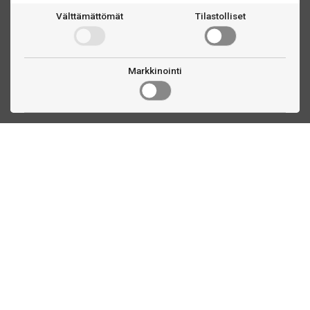
Välttämättömät
Tilastolliset
Markkinointi
Ota yhteyttä
Linnankatu 33
Turku, FI
(02) 251 9913
myynti@biljardihuolto.fi