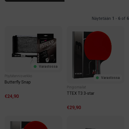
Näytetään
1
-
6
of
6
Varastossa
Pöytätennisverkko
Varastossa
Butterfly Snap
Pingismailat
TTEX T3 3-star
€24,90
€29,90