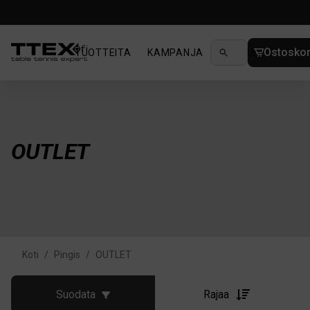
Ostoskor
TUOTTEITA
KAMPANJA
UUTUUDET
OHJ
OUTLET
Koti
/
Pingis
/
OUTLET
Suodata
Rajaa