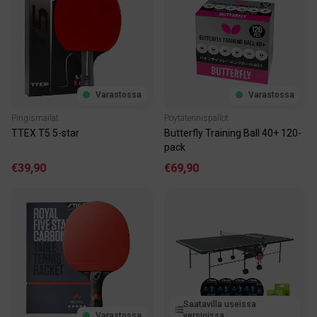
Varastossa
Varastossa
Pingismailat
Pöytätennispallot
TTEX T5 5-star
Butterfly Training Ball 40+ 120-
pack
€39,90
€69,90
Saatavilla useissa
Varastossa
versioissa