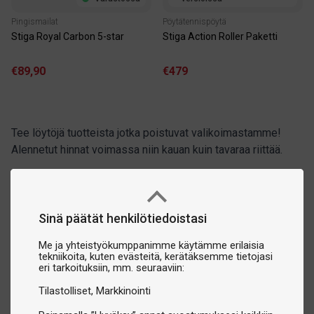
Pingismailat
Pöytätennispöytä
Stiga Royal Carbon 5-star
Stiga Action Roller Paketti
€89,90
€479
Tee löytöjä tuotteista jotka poistuvat valikoimastamme!
Alennetut hinnat voimassa niin kauan kuin tavaraa riittää.
Sinä päätät henkilötiedoistasi
Me ja yhteistyökumppanimme käytämme erilaisia
tekniikoita, kuten evästeitä, kerätäksemme tietojasi
eri tarkoituksiin, mm. seuraaviin:
Tilastolliset
Markkinointi