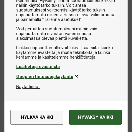
Painamalla ”Hyväksy” annat suostumuksesi kaikkiin
näihin käyttötarkoituksiin. Voit antaa
suostumuksesi valitsemiisi käyttötarkoituksiin
napsauttamalla niiden vieressä olevaa valintaruutua
ja painamalla ”Tallenna asetukset”.
Voit peruuttaa suostumuksesi milloin vain
napsauttamalla sivuston vasemmassa
alakulmassa olevaa pientä kuvaketta.
Linkkiä napsauttamalla voit lukea lisää siitä, kuinka
käytämme evästeitä ja muita tekniikoita ja kuinka
Lisätietoja evästeistä
Googlen tietosuojakäytäntö
Näytä tiedot
HYLKÄÄ KAIKKI
HYVÄKSY KAIKKI