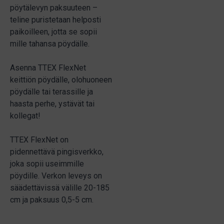
pöytälevyn paksuuteen –
teline puristetaan helposti
paikoilleen, jotta se sopii
mille tahansa pöydälle.
Asenna TTEX FlexNet
keittiön pöydälle, olohuoneen
pöydälle tai terassille ja
haasta perhe, ystävät tai
kollegat!
TTEX FlexNet on
pidennettävä pingisverkko,
joka sopii useimmille
pöydille. Verkon leveys on
säädettävissä välille 20-185
cm ja paksuus 0,5-5 cm.