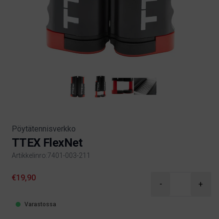
Pöytätennisverkko
TTEX FlexNet
Artikkelinro:7401-003-211
Product information
€19,90
-
+
Varastossa