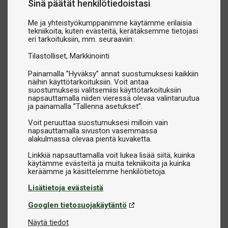
Sinä päätät henkilötiedoistasi
Me ja yhteistyökumppanimme käytämme erilaisia
tekniikoita, kuten evästeitä, kerätäksemme tietojasi
eri tarkoituksiin, mm. seuraaviin:
Tilastolliset
Markkinointi
Painamalla ”Hyväksy” annat suostumuksesi kaikkiin
näihin käyttötarkoituksiin. Voit antaa
suostumuksesi valitsemiisi käyttötarkoituksiin
napsauttamalla niiden vieressä olevaa valintaruutua
ja painamalla ”Tallenna asetukset”.
Voit peruuttaa suostumuksesi milloin vain
napsauttamalla sivuston vasemmassa
alakulmassa olevaa pientä kuvaketta.
Linkkiä napsauttamalla voit lukea lisää siitä, kuinka
käytämme evästeitä ja muita tekniikoita ja kuinka
Lisätietoja evästeistä
Googlen tietosuojakäytäntö
Näytä tiedot