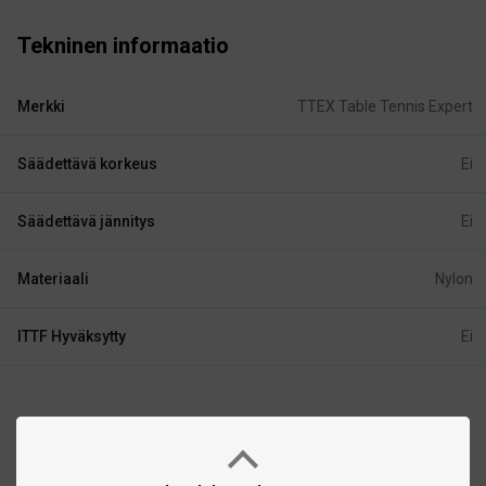
Tekninen informaatio
Merkki
TTEX Table Tennis Expert
Säädettävä korkeus
Ei
Säädettävä jännitys
Ei
Materiaali
Nylon
ITTF Hyväksytty
Ei