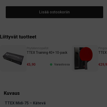
Lisää ostoskoriin
Liittyvät tuotteet
Pöytätennispallot
Pingis
TTEX Training 40+ 10-pack
TTEX 
€5,90
€29,
Varastossa
Kuvaus
TTEX Midi-75 – Kätevä