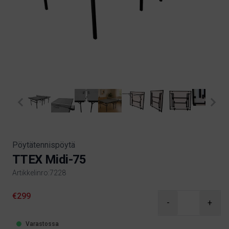
Pöytätennispöytä
TTEX Midi-75
Artikkelinro:7228
Product information
€299
-
+
Varastossa