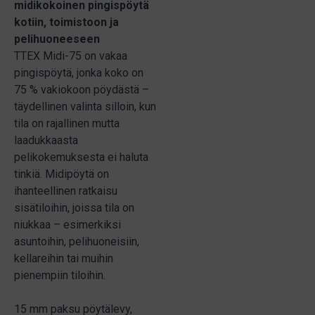
midikokoinen pingispöytä
kotiin, toimistoon ja
pelihuoneeseen
TTEX Midi-75 on vakaa
pingispöytä, jonka koko on
75 % vakiokoon pöydästä –
täydellinen valinta silloin, kun
tila on rajallinen mutta
laadukkaasta
pelikokemuksesta ei haluta
tinkiä. Midipöytä on
ihanteellinen ratkaisu
sisätiloihin, joissa tila on
niukkaa – esimerkiksi
asuntoihin, pelihuoneisiin,
kellareihin tai muihin
pienempiin tiloihin.
15 mm paksu pöytälevy,