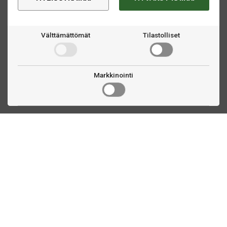
Välttämättömät
Tilastolliset
Markkinointi
Ota yhteyttä
Linnankatu 33
Turku, FI
(02) 251 9913
myynti@biljardihuolto.fi