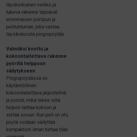
täyskorkuinen verkko ja
tukeva rakenne tarjoavat
erinomaisen pompun ja
pelituntuman, joka vastaa
täysikokoista pingispöytää.
Valmiiksi koottu ja
kokoontaitettava rakenne
pyörillä helppoon
säilytykseen
Pingispöydässä on
käytännöllinen
kokoontaitettava järjestelmä
ja pyörät, mikä tekee siitä
helpon taittaa kokoon ja
siirtää sivuun. Kun peli on ohi,
pöytä voidaan säilyttää
kompaktisti ilman turhaa tilan
viemistä.