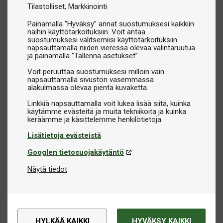
Tilastolliset
Markkinointi
Painamalla ”Hyväksy” annat suostumuksesi kaikkiin
näihin käyttötarkoituksiin. Voit antaa
suostumuksesi valitsemiisi käyttötarkoituksiin
napsauttamalla niiden vieressä olevaa valintaruutua
ja painamalla ”Tallenna asetukset”.
Voit peruuttaa suostumuksesi milloin vain
napsauttamalla sivuston vasemmassa
alakulmassa olevaa pientä kuvaketta.
Linkkiä napsauttamalla voit lukea lisää siitä, kuinka
käytämme evästeitä ja muita tekniikoita ja kuinka
Lisätietoja evästeistä
Googlen tietosuojakäytäntö
Näytä tiedot
HYLKÄÄ KAIKKI
HYVÄKSY KAIKKI