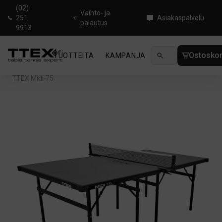
(02)
Vaihto- ja
251
Asiakaspalvelu
palautus
9913
Ostoskor
TUOTTEITA
KAMPANJA
UUTUUDET
OHJ
Koti
/
Pingispöydät
/
Pienet pöydät
/
Pöydät sisäkäyttöön
/
TTEX Midi-75