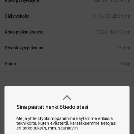
Koko pystytettynä
206,5 x 113 x 76 cm
Säilytyskoko
113 x 103,25 x 9 cm
Koko pakkauksessa
122 x 112 x 12 cm
Pöytälevyn paksuus
15 mm
Paino
45 kg
Sinä päätät henkilötiedoistasi
Me ja yhteistyökumppanimme käytämme erilaisia
tekniikoita, kuten evästeitä, kerätäksemme tietojasi
eri tarkoituksiin, mm. seuraaviin: