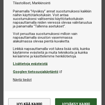
Tilastolliset
Markkinointi
Painamalla ”Hyväksy” annat suostumuksesi kaikkiin
näihin käyttötarkoituksiin. Voit antaa
suostumuksesi valitsemiisi käyttötarkoituksiin
napsauttamalla niiden vieressä olevaa valintaruutua
ja painamalla ”Tallenna asetukset”.
Voit peruuttaa suostumuksesi milloin vain
napsauttamalla sivuston vasemmassa
alakulmassa olevaa pientä kuvaketta.
Linkkiä napsauttamalla voit lukea lisää siitä, kuinka
käytämme evästeitä ja muita tekniikoita ja kuinka
Lisätietoja evästeistä
Googlen tietosuojakäytäntö
Näytä tiedot
HYLKÄÄ KAIKKI
HYVÄKSY KAIKKI