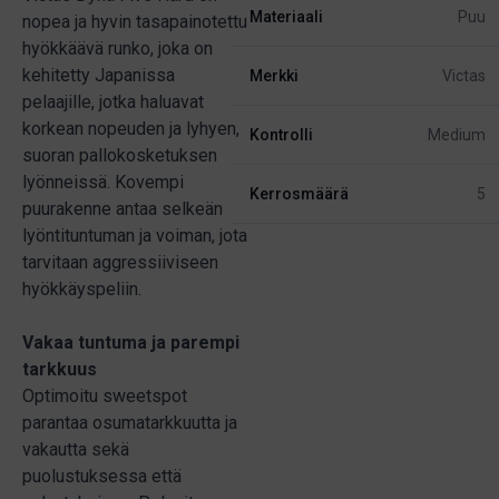
Materiaali
Puu
nopea ja hyvin tasapainotettu
hyökkäävä runko, joka on
kehitetty Japanissa
Merkki
Victas
pelaajille, jotka haluavat
korkean nopeuden ja lyhyen,
Kontrolli
Medium
suoran pallokosketuksen
lyönneissä. Kovempi
Kerrosmäärä
5
puurakenne antaa selkeän
lyöntituntuman ja voiman, jota
tarvitaan aggressiiviseen
hyökkäyspeliin.
Vakaa tuntuma ja parempi
tarkkuus
Optimoitu sweetspot
parantaa osumatarkkuutta ja
vakautta sekä
puolustuksessa että