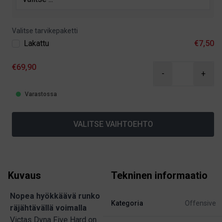
Valitse tarvikepaketti
Lakattu
€7,50
€69,90
-
+
Varastossa
VALITSE VAIHTOEHTO
Kuvaus
Tekninen informaatio
Nopea hyökkäävä runko
Kategoria
Offensive
räjähtävällä voimalla
Victas Dyna Five Hard on