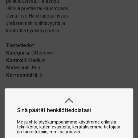
palautuksissa. Pelasitpa
lähellä pöytää tai kauempana,
Dyna Five Hard tarjoaa hyvän
yhdistelmän räjähtävyyttä ja
kontrollia hyökkäyspeliin.
Tuotetiedot
Kategoria
: Offensive
Kontrolli
: Medium
Materiaali
: Puu
Kerrosmäärä
: 5
Sinä päätät henkilötiedoistasi
Me ja yhteistyökumppanimme käytämme erilaisia
tekniikoita, kuten evästeitä, kerätäksemme tietojasi
eri tarkoituksiin, mm. seuraaviin: