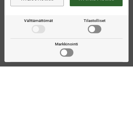
Välttämättömät
Tilastolliset
Markkinointi
Ota yhteyttä
Linnankatu 33
Turku, FI
(02) 251 9913
myynti@biljardihuolto.fi