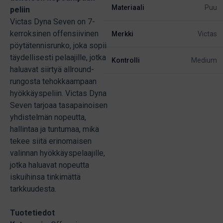
Materiaali
Puu
peliin
Victas Dyna Seven on 7-
kerroksinen offensiivinen
Merkki
Victas
pöytätennisrunko, joka sopii
täydellisesti pelaajille, jotka
Kontrolli
Medium
haluavat siirtyä allround-
rungosta tehokkaampaan
hyökkäyspeliin. Victas Dyna
Seven tarjoaa tasapainoisen
yhdistelmän nopeutta,
hallintaa ja tuntumaa, mikä
tekee siitä erinomaisen
valinnan hyökkäyspelaajille,
jotka haluavat nopeutta
iskuihinsa tinkimättä
tarkkuudesta.
Tuotetiedot