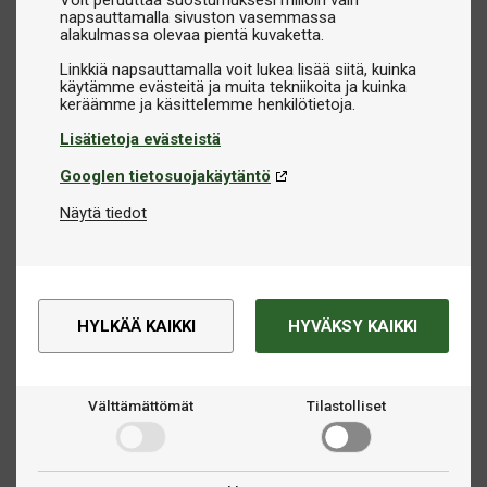
Voit peruuttaa suostumuksesi milloin vain
napsauttamalla sivuston vasemmassa
alakulmassa olevaa pientä kuvaketta.
Linkkiä napsauttamalla voit lukea lisää siitä, kuinka
käytämme evästeitä ja muita tekniikoita ja kuinka
Lisätietoja evästeistä
Googlen tietosuojakäytäntö
Näytä tiedot
HYLKÄÄ KAIKKI
HYVÄKSY KAIKKI
Välttämättömät
Tilastolliset