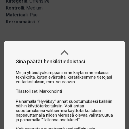
Kategoria
: Offensive
Kontrolli
: Medium
Materiaali
: Puu
Kerrosmäärä
: 7
Sinä päätät henkilötiedoistasi
Me ja yhteistyökumppanimme käytämme erilaisia
tekniikoita, kuten evästeitä, kerätäksemme tietojasi
eri tarkoituksiin, mm. seuraaviin:
Tilastolliset
Markkinointi
Painamalla ”Hyväksy” annat suostumuksesi kaikkiin
näihin käyttötarkoituksiin. Voit antaa
suostumuksesi valitsemiisi käyttötarkoituksiin
napsauttamalla niiden vieressä olevaa valintaruutua
ja painamalla ”Tallenna asetukset”.