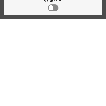
Markkinointi
Ota yhteyttä
Linnankatu 33
Turku, FI
(02) 251 9913
myynti@biljardihuolto.fi
Asiakaspalvelu
Tietoa TTEX
Yhteystiedot