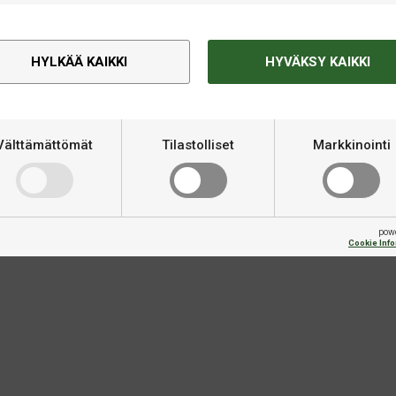
usrunk o, jossa on
Kategoria
HYLKÄÄ KAIKKI
HYVÄKSY KAIKKI
 puolustuspelaajille, jotka
Materiaali
 voiman. Kovemmat pintaviilut
 sisäviilut tarjoavat
 pöytätennisrunko vaimentaa
Merkki
Välttämättömät
Tilastolliset
Markkinointi
lisuuden siirtyä hyökkäykseen,
Kontrolli
Kerrosmäärä
pow
Cookie Inf