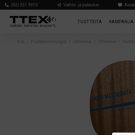
(02) 251 9913
Vaihto- ja palautus
Asiak
TUOTTEITA
KAMPANJA
Koti
/
Pöytätennisrungot
/
Defensive
/
Offensive
/
Victas