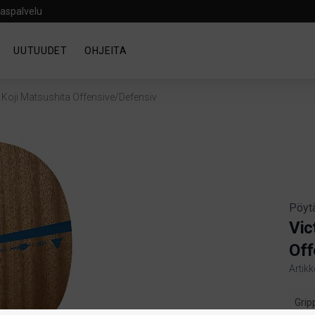
aspalvelu
UUTUUDET
OHJEITA
 Koji Matsushita Offensive/Defensiv
Pöyt
Vic
Off
Artik
Produ
Grip