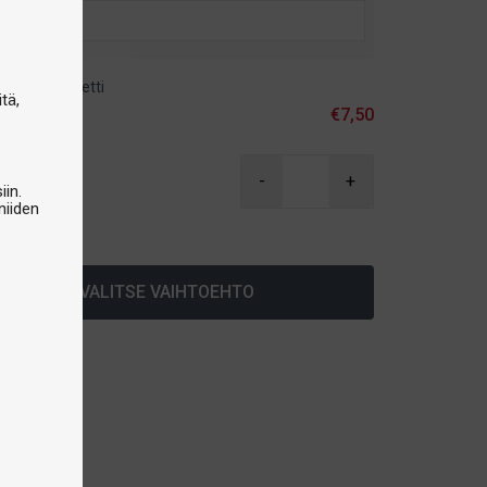
e tarvikepaketti
tä,
akattu
€7,50
,90
-
+
iin.
niiden
arastossa
VALITSE VAIHTOEHTO