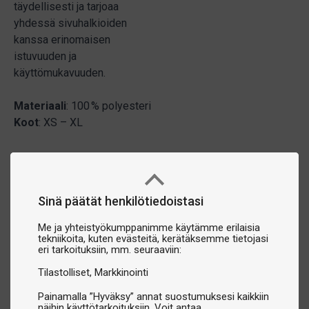
täydellisesti ja tarjoaa
yhdessä sivuhalkioiden
kanssa erinomaisen
istuvuuden ja
käyttömukavuuden.
Materiaali
: 100 % polyesteri
Koot
: XS – XL
Sinä päätät henkilötiedoistasi
Me ja yhteistyökumppanimme käytämme erilaisia
tekniikoita, kuten evästeitä, kerätäksemme tietojasi
eri tarkoituksiin, mm. seuraaviin:
Tilastolliset
Markkinointi
Painamalla ”Hyväksy” annat suostumuksesi kaikkiin
näihin käyttötarkoituksiin. Voit antaa