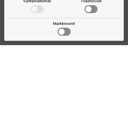
Välttämättömät
Tilastolliset
Markkinointi
Ota yhteyttä
Linnankatu 33
Turku, FI
(02) 251 9913
myynti@biljardihuolto.fi
Asiakaspalvelu