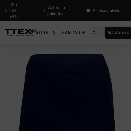
(02)
Vaihto- ja
251
Asiakaspalvelu
palautus
9913
Ostoskor
TUOTTEITA
KAMPANJA
UUTUUDET
OHJ
Koti
/
Pingistekstiilit
/
Shortsit & hameet
/
Victas V-314 Blue