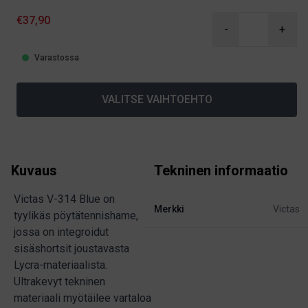
€37,90
-
+
Varastossa
VALITSE VAIHTOEHTO
Kuvaus
Tekninen informaatio
Victas V-314 Blue on
Merkki
Victas
tyylikäs pöytätennishame,
jossa on integroidut
sisäshortsit joustavasta
Lycra-materiaalista.
Ultrakevyt tekninen
materiaali myötäilee vartaloa