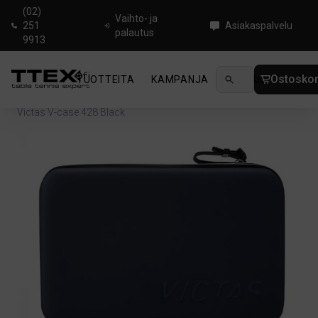
(02)
Vaihto- ja
251
Asiakaspalvelu
palautus
9913
Ostoskor
TUOTTEITA
KAMPANJA
UUTUUDET
OHJ
Koti
/
Pingislaukut ja Kotelot
/
Mailalaukku & mailapussi
/
Victas V-case 428 Black