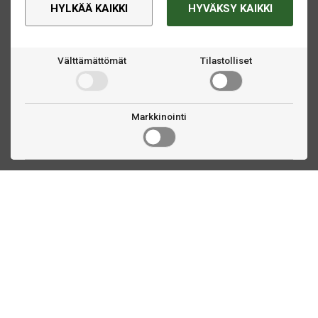
HYLKÄÄ KAIKKI
HYVÄKSY KAIKKI
Välttämättömät
Tilastolliset
Markkinointi
Ota yhteyttä
Linnankatu 33
Turku, FI
(02) 251 9913