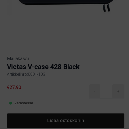
Mailakassi
Victas V-case 428 Black
Artikkelinro:8001-103
Product information
€27,90
-
+
Varastossa
Lisää ostoskoriin