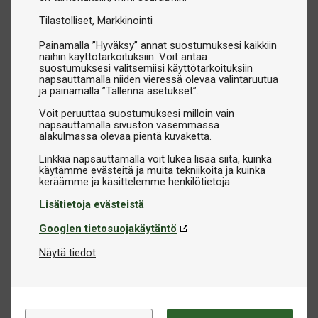
Tilastolliset
Markkinointi
Painamalla ”Hyväksy” annat suostumuksesi kaikkiin
näihin käyttötarkoituksiin. Voit antaa
suostumuksesi valitsemiisi käyttötarkoituksiin
napsauttamalla niiden vieressä olevaa valintaruutua
ja painamalla ”Tallenna asetukset”.
Voit peruuttaa suostumuksesi milloin vain
napsauttamalla sivuston vasemmassa
alakulmassa olevaa pientä kuvaketta.
Linkkiä napsauttamalla voit lukea lisää siitä, kuinka
käytämme evästeitä ja muita tekniikoita ja kuinka
Lisätietoja evästeistä
Googlen tietosuojakäytäntö
Näytä tiedot