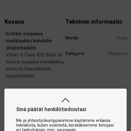
Kuvaus
Tekninen informaatio
Erittäin suojaava
Merkki
Victas
mailalaukku kahdelle
pingismailalle
Kategoria
Mailapussi
Victas V-Case 428 Black on
kova ja suojaava mailalaukku,
jossa on tilaa kahdelle
pingismailalle.
Sinä päätät henkilötiedoistasi
Me ja yhteistyökumppanimme käytämme erilaisia
tekniikoita, kuten evästeitä, kerätäksemme tietojasi
eri tarkoituksiin, mm. seuraaviin: