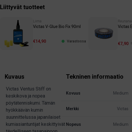
Liittyvät tuotteet
Liima
Reunana
Victas V-Glue Bio Fix 90ml
Victas 
€14,90
Varastossa
€7,90
Kuvaus
Tekninen informaatio
Victas Ventus Stiff on
Kovuus
Medium
keskikova ja nopea
pöytätenniskumi. Tämän
Merkki
Victas
hyökkäävän kumin
suunnittelussa japanilaiset
kumiasiantuntijat keskittyivät
Nopeus
Medium
täydelliseen tasapainoon