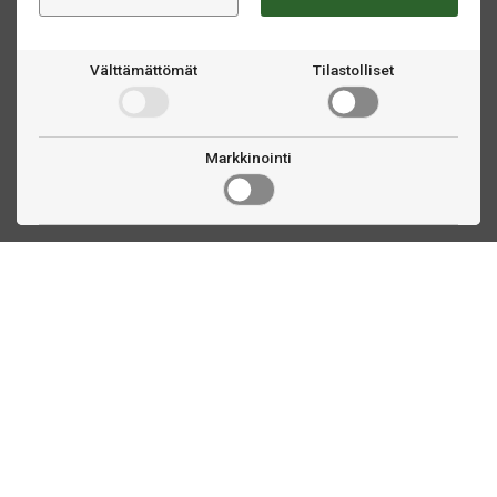
Välttämättömät
Tilastolliset
Markkinointi
Ota yhteyttä
Linnankatu 33
Turku, FI
(02) 251 9913
myynti@biljardihuolto.fi