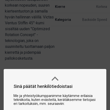
korkean nopeuden, suuren
Kierre
Korkea
kierteentuoton ja samalla
hyvän hallinnan välillä. Victas
Kategoria
Backside Speed
Ventus Stiffin 45°-kumi
sisältää uuden "Optimized
Rotation Concept" -
teknologian, joka on
suunniteltu tuottamaan paljon
kierrettä ja pidempää
pallokosketusta.
Sinä päätät henkilötiedoistasi
Me ja yhteistyökumppanimme käytämme erilaisia
tekniikoita, kuten evästeitä, kerätäksemme tietojasi
eri tarkoituksiin, mm. seuraaviin: