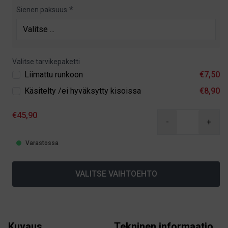
Sienen paksuus
Valitse tarvikepaketti
Liimattu runkoon
€7,50
Käsitelty /ei hyväksytty kisoissa
€8,90
€45,90
-
+
Varastossa
VALITSE VAIHTOEHTO
Kuvaus
Tekninen informaatio