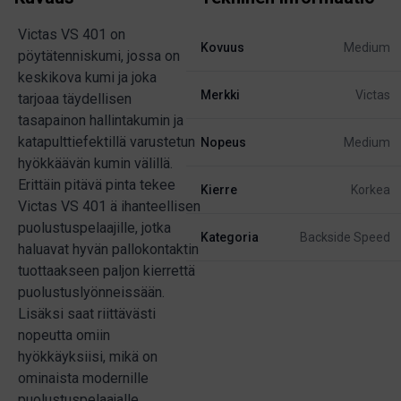
Victas VS 401 on
Kovuus
Medium
pöytätenniskumi, jossa on
keskikova kumi ja joka
Merkki
Victas
tarjoaa täydellisen
tasapainon hallintakumin ja
katapulttiefektillä varustetun
Nopeus
Medium
hyökkäävän kumin välillä.
Erittäin pitävä pinta tekee
Kierre
Korkea
Victas VS 401 ä ihanteellisen
puolustuspelaajille, jotka
Kategoria
Backside Speed
haluavat hyvän pallokontaktin
tuottaakseen paljon kierrettä
puolustuslyönneissään.
Lisäksi saat riittävästi
nopeutta omiin
hyökkäyksiisi, mikä on
ominaista modernille
puolustuspelaajalle.