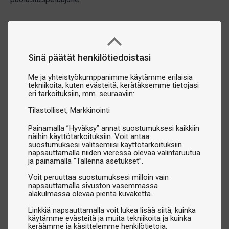
Sinä päätät henkilötiedoistasi
Me ja yhteistyökumppanimme käytämme erilaisia
tekniikoita, kuten evästeitä, kerätäksemme tietojasi
eri tarkoituksiin, mm. seuraaviin:
Tilastolliset
Markkinointi
Painamalla ”Hyväksy” annat suostumuksesi kaikkiin
näihin käyttötarkoituksiin. Voit antaa
suostumuksesi valitsemiisi käyttötarkoituksiin
napsauttamalla niiden vieressä olevaa valintaruutua
ja painamalla ”Tallenna asetukset”.
Voit peruuttaa suostumuksesi milloin vain
napsauttamalla sivuston vasemmassa
alakulmassa olevaa pientä kuvaketta.
Linkkiä napsauttamalla voit lukea lisää siitä, kuinka
käytämme evästeitä ja muita tekniikoita ja kuinka