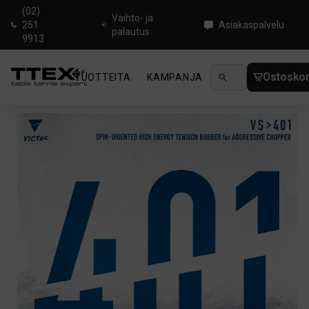
(02)
Vaihto- ja
251
Asiakaspalvelu
palautus
9913
Ostoskor
TUOTTEITA
KAMPANJA
UUTUUDET
OHJ
Koti
/
Pöytätenniskumit
/
Backside Speed
/
Victas VS 401