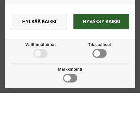
HYLKÄÄ KAIKKI
HYVÄKSY KAIKKI
Välttämättömät
Tilastolliset
Markkinointi
Ota yhteyttä
Linnankatu 33
Turku, FI