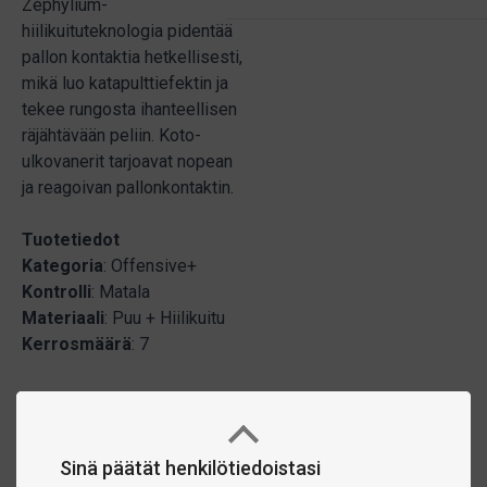
Zephylium-
hiilikuituteknologia pidentää
pallon kontaktia hetkellisesti,
mikä luo katapulttiefektin ja
tekee rungosta ihanteellisen
räjähtävään peliin. Koto-
ulkovanerit tarjoavat nopean
ja reagoivan pallonkontaktin.
Tuotetiedot
Kategoria
: Offensive+
Kontrolli
: Matala
Materiaali
: Puu + Hiilikuitu
Kerrosmäärä
: 7
Sinä päätät henkilötiedoistasi