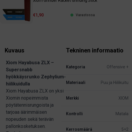
Xiom Grinder Racket Grinding Stick
€1,90
Varastossa
Kuvaus
Tekninen informaatio
Xiom Hayabusa ZLX –
Kategoria
Offensive +
Supersnabb
hyökkäysrunko Zephylium-
Materiaali
Puu ja Hiilikuitu
hiilikuidulla
Xiom Hayabusa ZLX on yksi
Xiomin nopeimmista
Merkki
XIOM
pöytätennisrungoista ja
tarjoaa äärimmäisen
Kontrolli
Matala
nopeuden sekä terävän
pallonkosketuksen.
Kerrosmäärä
5+2