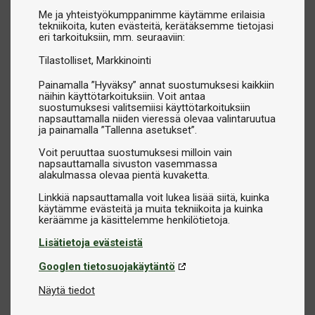
Me ja yhteistyökumppanimme käytämme erilaisia
tekniikoita, kuten evästeitä, kerätäksemme tietojasi
eri tarkoituksiin, mm. seuraaviin:
Tilastolliset
Markkinointi
Painamalla ”Hyväksy” annat suostumuksesi kaikkiin
näihin käyttötarkoituksiin. Voit antaa
suostumuksesi valitsemiisi käyttötarkoituksiin
napsauttamalla niiden vieressä olevaa valintaruutua
ja painamalla ”Tallenna asetukset”.
Voit peruuttaa suostumuksesi milloin vain
napsauttamalla sivuston vasemmassa
alakulmassa olevaa pientä kuvaketta.
Linkkiä napsauttamalla voit lukea lisää siitä, kuinka
käytämme evästeitä ja muita tekniikoita ja kuinka
Lisätietoja evästeistä
Googlen tietosuojakäytäntö
Näytä tiedot