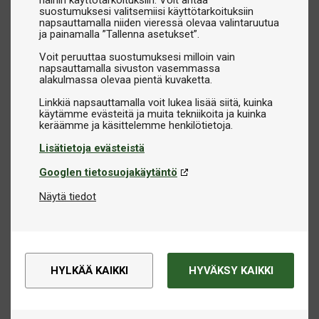
näihin käyttötarkoituksiin. Voit antaa
suostumuksesi valitsemiisi käyttötarkoituksiin
napsauttamalla niiden vieressä olevaa valintaruutua
ja painamalla ”Tallenna asetukset”.
Voit peruuttaa suostumuksesi milloin vain
napsauttamalla sivuston vasemmassa
alakulmassa olevaa pientä kuvaketta.
Linkkiä napsauttamalla voit lukea lisää siitä, kuinka
käytämme evästeitä ja muita tekniikoita ja kuinka
Lisätietoja evästeistä
Googlen tietosuojakäytäntö
Näytä tiedot
HYLKÄÄ KAIKKI
HYVÄKSY KAIKKI