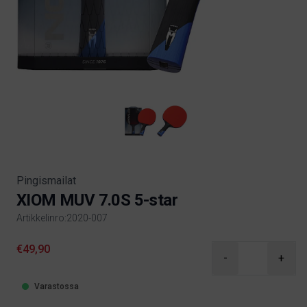
Pingismailat
XIOM MUV 7.0S 5-star
Artikkelinro:2020-007
Product information
€49,90
-
+
Varastossa