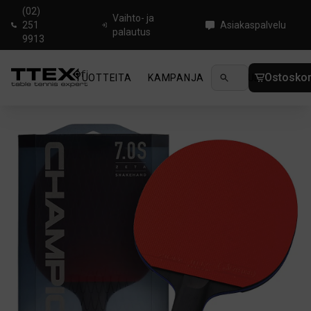
(02)
Vaihto- ja
251
Asiakaspalvelu
palautus
9913
Ostoskor
TUOTTEITA
KAMPANJA
UUTUUDET
OHJ
Koti
/
Pingismailat
/
Hobby
/
XIOM MUV 7.0S 5-star