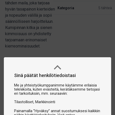
tähden maila, joka tarjoaa
Kategoria
5 tähteä
hyvän tasapainon kierteiden
ja nopeuden välillä ja sopii
säännölliseen harjoitteluun.
Kumipinnan kitka ja sienen
kimmoisuus on yhdistetty
tarjoamaan erinomaiset
kierreominaisuudet.
Sinä päätät henkilötiedoistasi
Me ja yhteistyökumppanimme käytämme erilaisia
tekniikoita, kuten evästeitä, kerätäksemme tietojasi
eri tarkoituksiin, mm. seuraaviin:
Tilastolliset
Markkinointi
Painamalla ”Hyväksy” annat suostumuksesi kaikkiin