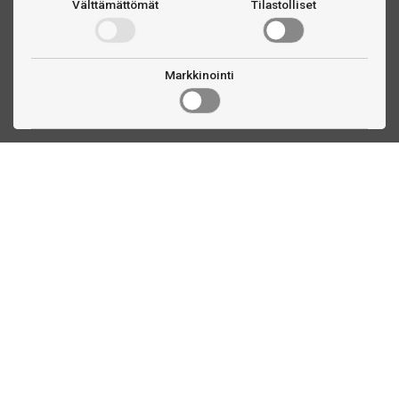
Välttämättömät
Tilastolliset
Markkinointi
Ota yhteyttä
Linnankatu 33
Turku, FI
(02) 251 9913
myynti@biljardihuolto.fi
Asiakaspalvelu