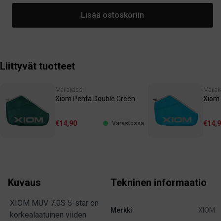
Lisää ostoskoriin
Liittyvät tuotteet
Mailakassi
Mailak
Xiom Penta Double Green
Xiom 
€14,90
€14,
Varastossa
Kuvaus
Tekninen informaatio
XIOM MUV 7.0S 5-star on
Merkki
XIOM
korkealaatuinen viiden