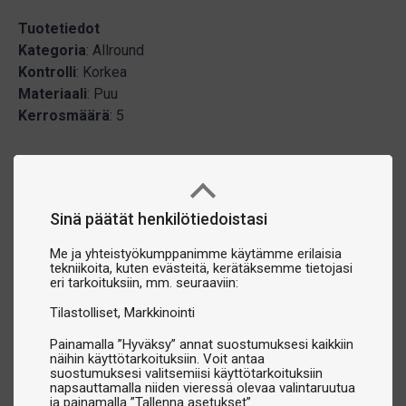
Tuotetiedot
Kategoria
: Allround
Kontrolli
: Korkea
Materiaali
: Puu
Kerrosmäärä
: 5
Sinä päätät henkilötiedoistasi
Me ja yhteistyökumppanimme käytämme erilaisia
tekniikoita, kuten evästeitä, kerätäksemme tietojasi
eri tarkoituksiin, mm. seuraaviin:
Tilastolliset
Markkinointi
Painamalla ”Hyväksy” annat suostumuksesi kaikkiin
näihin käyttötarkoituksiin. Voit antaa
suostumuksesi valitsemiisi käyttötarkoituksiin
napsauttamalla niiden vieressä olevaa valintaruutua
ja painamalla ”Tallenna asetukset”.