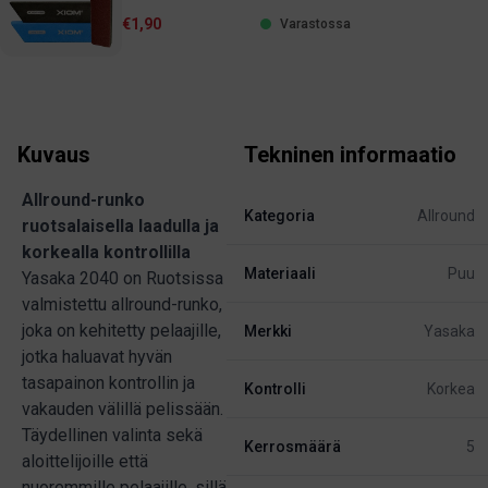
€1,90
Varastossa
Kuvaus
Tekninen informaatio
Allround-runko
Kategoria
Allround
ruotsalaisella laadulla ja
korkealla kontrollilla
Materiaali
Puu
Yasaka 2040 on Ruotsissa
valmistettu allround-runko,
joka on kehitetty pelaajille,
Merkki
Yasaka
jotka haluavat hyvän
tasapainon kontrollin ja
Kontrolli
Korkea
vakauden välillä pelissään.
Täydellinen valinta sekä
Kerrosmäärä
5
aloittelijoille että
nuoremmille pelaajille, sillä