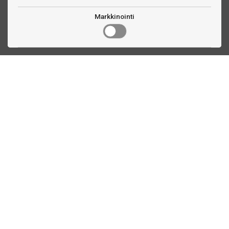
Markkinointi
Ota yhteyttä
Linnankatu 33
Turku, FI
(02) 251 9913
myynti@biljardihuolto.fi
Asiakaspalvelu
Tietoa TTEX