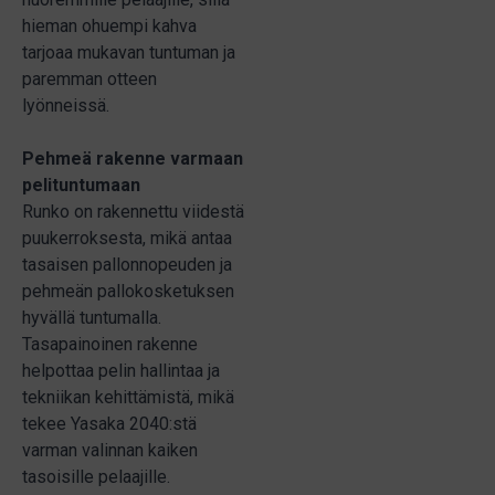
hieman ohuempi kahva
tarjoaa mukavan tuntuman ja
paremman otteen
lyönneissä.
Pehmeä rakenne varmaan
pelituntumaan
Runko on rakennettu viidestä
puukerroksesta, mikä antaa
tasaisen pallonnopeuden ja
pehmeän pallokosketuksen
hyvällä tuntumalla.
Tasapainoinen rakenne
helpottaa pelin hallintaa ja
tekniikan kehittämistä, mikä
tekee Yasaka 2040:stä
varman valinnan kaiken
tasoisille pelaajille.