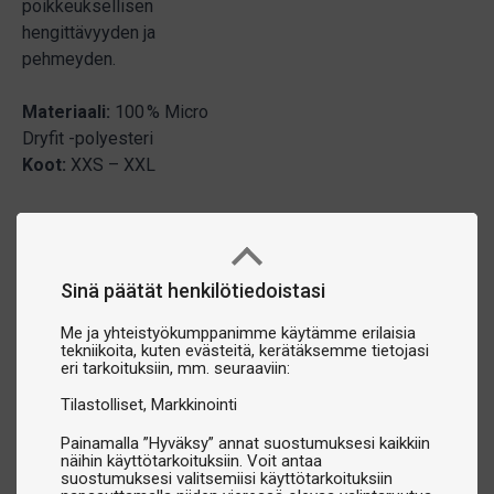
poikkeuksellisen
hengittävyyden ja
pehmeyden.
Materiaali:
100 % Micro
Dryfit -polyesteri
Koot:
XXS – XXL
Sinä päätät henkilötiedoistasi
Me ja yhteistyökumppanimme käytämme erilaisia
tekniikoita, kuten evästeitä, kerätäksemme tietojasi
eri tarkoituksiin, mm. seuraaviin:
Tilastolliset
Markkinointi
Painamalla ”Hyväksy” annat suostumuksesi kaikkiin
näihin käyttötarkoituksiin. Voit antaa
suostumuksesi valitsemiisi käyttötarkoituksiin