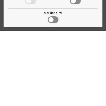
Markkinointi
Ota yhteyttä
Linnankatu 33
Turku, FI
(02) 251 9913
myynti@biljardihuolto.fi
Asiakaspalvelu
Tietoa TTEX