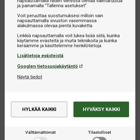
napsauttamalla niiden vieressä olevaa valintaruutua
ja painamalla ”Tallenna asetukset”.
Voit peruuttaa suostumuksesi milloin vain
napsauttamalla sivuston vasemmassa
alakulmassa olevaa pientä kuvaketta.
Linkkiä napsauttamalla voit lukea lisää siitä, kuinka
käytämme evästeitä ja muita tekniikoita ja kuinka
Lisätietoja evästeistä
Googlen tietosuojakäytäntö
Näytä tiedot
HYLKÄÄ KAIKKI
HYVÄKSY KAIKKI
Välttämättömät
Tilastolliset