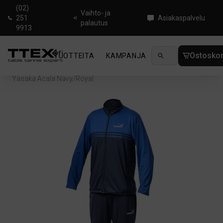
(02)
Vaihto- ja
251
Asiakaspalvelu
palautus
9913
Ostoskor
TUOTTEITA
KAMPANJA
UUTUUDET
OHJ
Koti
/
Pingistekstiilit
/
Verryttelypuku
/
Yasaka Acala Navy/Royal